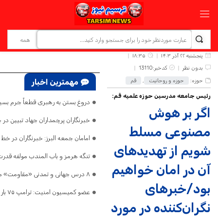
پنجشنبه ۲۲ آذر ۱۴۰۳
۱۸:۳۵
بدون نظر
کدخبر:13110
حوزه:
حوزه و روحانیت
,
قم
مهمترین اخبار
رئیس جامعه مدرسین حوزه علمیه قم:
دروغ بستن به رهبری قطعاً جرم بسیا
اگر بر هوش
خبرنگاران پرچمداران جهاد تبیین در
مصنوعی مسلط
امامان جمعه البرز: خبرنگاران در خ
شویم از تهدیدهای
تنگه‌ هرمز و باب المندب مولفه قدر
آن در امان خواهیم
۸ درس جهانی و تمدنی «مقاومت» ملت ایران در جنگ تحمیلی سوم / دنیا ارزش مقاومت را فهمید
بود/خبرهای
عضو کمیسیون امنیت: ترامپ ۷۵ بار گفته تنگه هرمز باز است/ اگر ایران را نابود کرده‌اید، پس چرا تلفات می‌دهید و فرار می‌کنید؟
نگران‌کننده در مورد