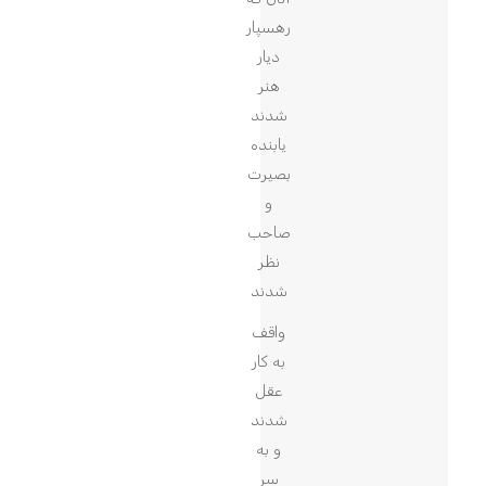
رهسپار
دیار
هنر
شدند
یابنده
بصیرت
و
صاحب
نظر
شدند
واقف
به کار
عقل
شدند
و به
سر