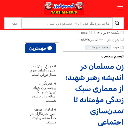
یکشنبه ۱۴ تیر ۱۴۰۵
۱۵:۱۵
بدون نظر
کدخبر:63696
حوزه:
حوزه و روحانیت
مهمترین
ترسیم سیاسی،
اخبار
زن مسلمان در
دروغ بستن به
رهبری قطعاً جرم
بسیار بزرگی است
اندیشه رهبر شهید؛
خبرنگاران
از معماری سبک
پرچمداران جهاد
تبیین در جنگ
رسانه‌ای با دشمن
زندگی مؤمنانه تا
هستند
تمدن‌سازی
امامان جمعه
البرز: خبرنگاران در
خط مقدم روایت
اجتماعی
هستند