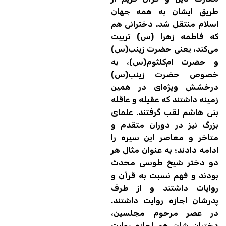
طریق ایشان به همه جهان
اسلام منتقل شد. دخترانی هم
که فاطمه زهرا (س) تربیت
می‌کند، یعنی حضرت زینب‌(س)
و حضرت ام‌کلثوم‌(س)، به
خصوص حضرت زینب(س)
درخشش ویژه‌ای در همین
زمینه داشتند که عقیله و عاقله
بنی هاشم لقب گرفتند. علمای
بزرگ نیز در دوران متقدم و
متاخر و معاصر این سیره را
ادامه دادند؛ به عنوان مثال هر
دو دختر شیخ طوسی محدث
بودند و فهم نسبت به قرآن و
روایات داشتند و از طرف
پدرشان اجازه روایت داشتند.
در عصر مرحوم مجلسین،
دختران شان هم اجازه روایت