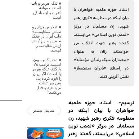
تنگه‌ هرمز و باب
المندب مولفه
استاد حوزه علمیه خواهران با
قدرت و ایستادگی
است
بیان اینکه در منظومه فکری رهبر
شهید، زن مسلمان در مرکز
۸ درس جهانی و
تمدنی «مقاومت»
«تمدن نوین اسلامی» می‌ایستد،
ملت ایران در جنگ
تحمیلی سوم / دنیا
گفت: رهبر شهید انقلاب می
ارزش مقاومت را
فهمید
خواستند زنان به عنوان
«معماران سبک زندگی مؤمنانه»
عضو کمیسیون
امنیت: ترامپ ۷۵
در راستای «بانوان تمدن‌ساز»
بار گفته تنگه هرمز
باز است/ اگر ایران
نقش آفرینی کنند.
را نابود کرده‌اید،
پس چرا تلفات
می‌دهید و فرار
می‌کنید؟
ترسیم- استاد حوزه علمیه
خواهران با بیان اینکه در
نمایش بیشتر
منظومه فکری رهبر شهید، زن
مسلمان در مرکز «تمدن نوین
اسلامی» می‌ایستد، گفت: رهبر