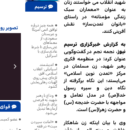
شهید انقلاب می خواستند زنان
ترسیم
به عنوان «معماران سبک
زندگی مؤمنانه» در راستای
پژوهش
«بانوان تمدن‌ساز» نقش
همه چیز درباره
تصویر روز
توافق اتمی آمریکا
آفرینی کنند.
و عربستان
سعودی؛ از
معماهای
به گزارش خبرگزاری ترسیم
غنی‌سازی تا شرط
نیوز
، نجمه نجم در گفت‌وگویی
عادی‌سازی با
اسرائیل
عنوان کرد: در منظومه فکری
اندیشمند
رهبر شهید، زن مسلمان در
اسپانیایی: انقلاب
مرکز «تمدن نوین اسلامی»
اسلامی، افق
تازه‌ای پیش روی
می‌ایستد؛ این نگاه برگرفته از
الهیات رهایی‌بخش
گشود
نگاه دین و سیره رسول
خدا(ص) در مدل تعامل و
وداع با رهبر
شهید به فرصتی
مواجهه با حضرت خدیجه (س)
برای بازسازی
قوای 
آرمان‌ها تبدیل
و حضرت زهرا(س) است.
می‌شود
عضو کمیسیون امنیت: ترامپ ۷۵ بار گفته تنگه هرمز 
«امانت سپردن
وی با بیان اینکه زن شاهکار
میت» در فقه
خلقت و بینه الهی از شأن
آموزش و پر