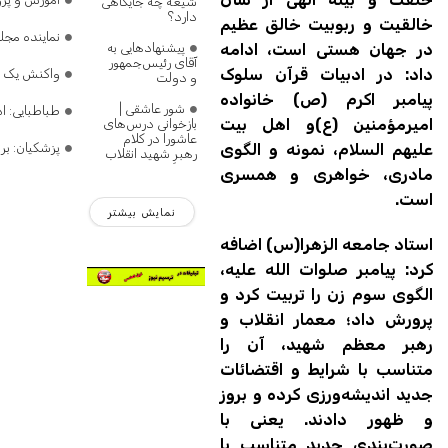
شیعه چه جایگاهی
دارد؟
خالقیت و ربوبیت خالق عظیم
نماینده مج
در جهان هستی است، ادامه
پیشنهادهایی به
آقای رئیس‌جمهور
داد: در ادبیات قرآن سلوک
واکنش یک نم
و دولت
پیامبر اکرم (ص) خانواده
شور عاشقی |
طباطبایی: 
امیرمؤمنین (ع)و اهل بیت
بازخوانی درس‌های
عاشورا در کلام
علیهم السلام، نمونه و الگوی
پزشکیان: بر
رهبرِ شهید انقلاب
مادری، خواهری و همسری
است.
نمایش بیشتر
استاد جامعه الزهرا(س) اضافه
کرد: پیامبر صلوات الله علیه،
الگوی سوم زن را تربیت کرد و
پرورش داد؛ معمار انقلاب و
رهبر معظم شهید، آن را
متناسب با شرایط و اقتضائات
جدید اندیشه‌ورزی کرده و بروز
و ظهور دادند. یعنی با
صورت‌بندی جدید متناسب با