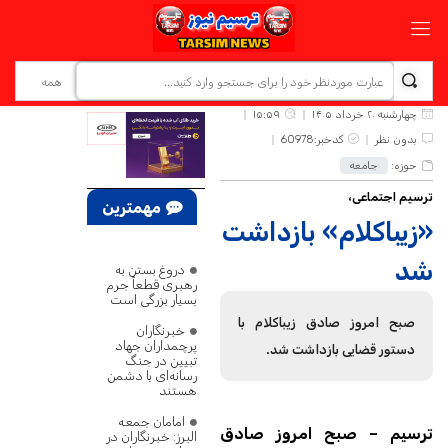
چهارشنبه ۲۰ خرداد ۱۴۰۵
۱۵:۵۹
بدون نظر
کدخبر:60978
حوزه:
جامعه
ترسیم اجتماعی،
مهمترین
«زیباکلام» بازداشت
اخبار
شد
دروغ بستن به
رهبری قطعاً جرم
بسیار بزرگی است
صبح امروز صادق زیباکلام با
خبرنگاران
پرچمداران جهاد
دستور قضایی بازداشت شد.
تبیین در جنگ
رسانه‌ای با دشمن
هستند
امامان جمعه
ترسیم – صبح امروز صادق
البرز: خبرنگاران در