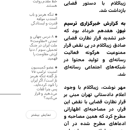
خط مقدم روایت
زیباکلام با دستور قضایی
هستند
بازداشت شد.
تنگه‌ هرمز و باب
المندب مولفه
به گزارش خبرگزاری ترسیم
قدرت و ایستادگی
است
نیوز
، هفدهم خرداد بود که
۸ درس جهانی و
خبر تشدید قرار نظارت قضایی
تمدنی «مقاومت»
صادق زیباکلام در پی نقض قرار
ملت ایران در جنگ
تحمیلی سوم / دنیا
ممنوعیت هرگونه فعالیت
ارزش مقاومت را
فهمید
رسانه‌ای و تولید محتوا در
شبکه‌های اجتماعی رسانه‌ای
عضو کمیسیون
امنیت: ترامپ ۷۵
شد.
بار گفته تنگه هرمز
باز است/ اگر ایران
را نابود کرده‌اید،
مهر نوشت، زیباکلام با وجود
پس چرا تلفات
می‌دهید و فرار
اعلام دادستانی تهران مبنی بر
می‌کنید؟
قرار نظارت قضایی با نقض این
قرار، در مصاحبه‌ای اظهاراتی
نمایش بیشتر
مطرح کرد که همین مصاحبه و
ادعاهای مطرح شده در آن