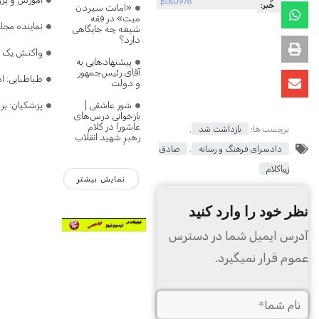
p=60978
خبر:
«امانت سپردن
میت» در فقه
نماینده مج
شیعه چه جایگاهی
دارد؟
واکنش یک نم
پیشنهادهایی به
آقای رئیس‌جمهور
طباطبایی: 
و دولت
شور عاشقی |
پزشکیان: بر
بازخوانی درس‌های
عاشورا در کلام
برچسب ها:
بازداشت شد
,
رهبرِ شهید انقلاب
دادسرای فرهنگ و رسانه
,
صادق
زیباکلام
نمایش بیشتر
نظر خود را وارد کنید
آدرس ایمیل شما در دسترس
عموم قرار نمیگیرد.