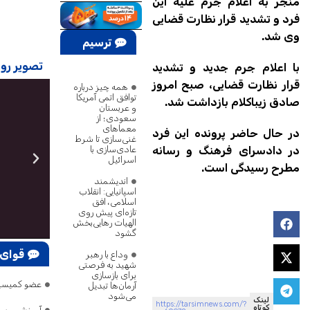
منجر به اعلام جرم علیه این
فرد و تشدید قرار نظارت قضایی
وی شد.
ترسیم
تصویر روز
پژوهش
با اعلام جرم جدید و تشدید
قرار نظارت قضایی، صبح امروز
همه چیز درباره
توافق اتمی آمریکا
صادق زیباکلام بازداشت شد.
و عربستان
سعودی؛ از
معماهای
در حال حاضر پرونده این فرد
غنی‌سازی تا شرط
عادی‌سازی با
در دادسرای فرهنگ و رسانه
اسرائیل
مطرح رسیدگی است.
اندیشمند
اسپانیایی: انقلاب
اسلامی، افق
تازه‌ای پیش روی
الهیات رهایی‌بخش
گشود
قوای 
وداع با رهبر
شهید به فرصتی
برای بازسازی
عضو کمیسیون امنیت: ترامپ ۷۵ بار گفته تنگه هرمز 
آرمان‌ها تبدیل
می‌شود
لینک
https://tarsimnews.com/?
کوتاه
آموزش و پر