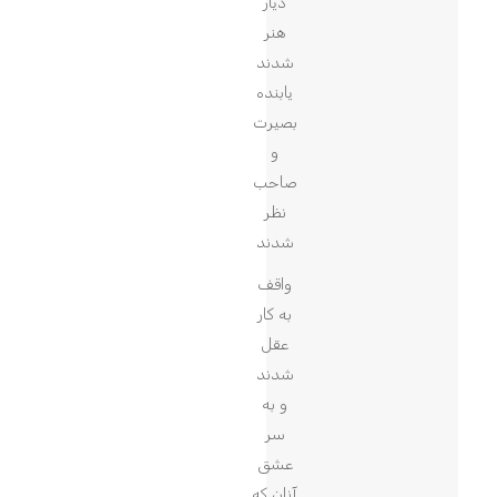
دیار
هنر
شدند
یابنده
بصیرت
و
صاحب
نظر
شدند
واقف
به کار
عقل
شدند
و به
سر
عشق
آنان که