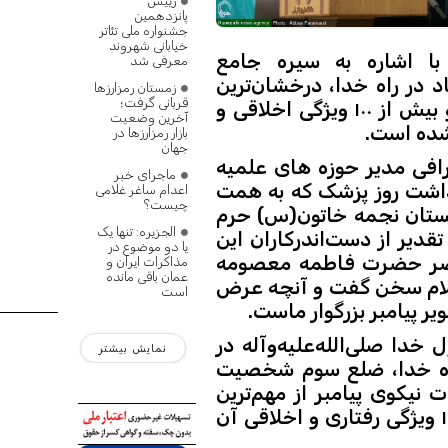
رییس
پانزدهمین
جشنواره ملی تئاتر
خیابانی شهروند
ا اشاره به سیره جامع
معرفی شد
د در راه خدا، درخشان‌ترین
زمستان رمزارزها
قربانی گرفت؛
جلوه خود را در اخلاق و فضایل رفتاری نشان داد و بیش از ۱۰۰ ویژگی اخلاقی و
آخرین وضعیت
شده است.
بازار رمزارزها در
جهان
افی مدیر حوزه های علمیه
ماجرای خبر
راسم گرامیداشت روز پزشک که به همت
اعدام ساغر غلامی
چیست؟
بستان نجمه خاتون(س) حرم
الجزیره: تنها یک
دیر از دست‌اندرکاران این
یا دو موضوع در
حضر حضرت فاطمه معصومه
مذاکرات ایران و
عمان باقی مانده
 اسلام سخن گفت و آنچه عرض
است
ر پیامبر بزرگوار ماست.
دا صلی‌الله‌علیه‌وآله در
نمایش بیشتر
 راه خدا، ضلع سوم شخصیت
یکوی پیامبر از مهم‌ترین
جلوه‌های وجودی ایشان بود؛ به‌گونه‌ای که بیش از ۱۰۰ ویژگی رفتاری و اخلاقی آن