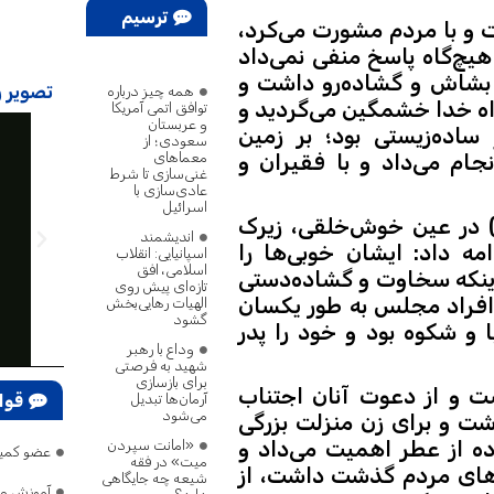
ترسیم
ت و با مردم مشورت می‌کرد،
هیچ‌گاه پاسخ منفی نمی‌داد
پژوهش
 بشاش و گشاده‌رو داشت و
تصویر ر
همه چیز درباره
راه خدا خشمگین می‌گردید و
توافق اتمی آمریکا
و عربستان
اده‌زیستی بود؛ بر زمین
سعودی؛ از
معماهای
ام می‌داد و با فقیران و
غنی‌سازی تا شرط
عادی‌سازی با
اسرائیل
) در عین خوش‌خلقی، زیرک
اندیشمند
ه داد: ایشان خوبی‌ها را
اسپانیایی: انقلاب
اسلامی، افق
اینکه سخاوت و گشاده‌دستی
تازه‌ای پیش روی
 افراد مجلس به طور یکسان
الهیات رهایی‌بخش
گشود
 شکوه بود و خود را پدر
وداع با رهبر
شهید به فرصتی
برای بازسازی
ست و از دعوت آنان اجتناب
آرمان‌ها تبدیل
قوا
می‌شود
اشت و برای زن منزلت بزرگی
ده از عطر اهمیت می‌داد و
«امانت سپردن
عضو کمیسیون امنیت: ترامپ ۷۵ بار گفته
میت» در فقه
زش‌های مردم گذشت داشت، از
شیعه چه جایگاهی
آموزش و 