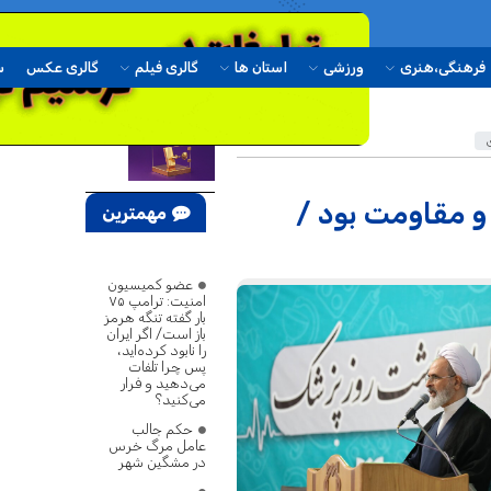
فرهنگی،هنری
ورزشی
استان ها
گالری فیلم
گالری عکس
س
و مقاومت بود /
مهمترین
اخبار
عضو کمیسیون
امنیت: ترامپ ۷۵
بار گفته تنگه هرمز
باز است/ اگر ایران
را نابود کرده‌اید،
پس چرا تلفات
می‌دهید و فرار
می‌کنید؟
حکم جالب
عامل مرگ خرس
در مشگین‌ شهر