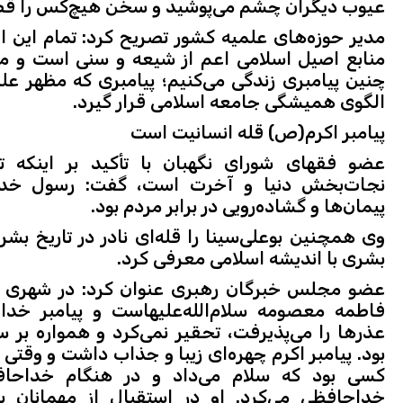
عیوب دیگران چشم می‌پوشید و سخن هیچ‌کس را قطع
مدیر حوزه‌های علمیه کشور تصریح کرد: تمام این ا
منابع اصیل اسلامی اعم از شیعه و سنی است و ما 
چنین پیامبری زندگی می‌کنیم؛ پیامبری که مظهر علم
الگوی همیشگی جامعه اسلامی قرار گیرد.
پیامبر اکرم(ص) قله انسانیت است
عضو فقهای شورای نگهبان با تأکید بر اینکه 
نجات‌بخش دنیا و آخرت است، گفت: رسول خدا ن
پیمان‌ها و گشاده‌رویی در برابر مردم بود.
وی همچنین بوعلی‌سینا را قله‌ای نادر در تاریخ ب
بشری با اندیشه اسلامی معرفی کرد.
عضو مجلس خبرگان رهبری عنوان کرد: در شهری 
فاطمه معصومه سلام‌الله‌علیهاست و پیامبر خدا ه
عذرها را می‌پذیرفت، تحقیر نمی‌کرد و همواره بر س
بود. پیامبر اکرم چهره‌ای زیبا و جذاب داشت و وقت
کسی بود که سلام می‌داد و در هنگام خداحا
خداحافظی می‌کرد. او در استقبال از مهمانان پ