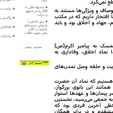
دارد؟
 نمی‌کرد.
پیشنهادهایی به
نماینده 
وصاف و ویژگی‌ها مستند به
آقای رئیس‌جمهور
و دولت
افتخار داریم که در مکتب
واکنش یک 
شور عاشقی |
، جهاد و اخلاق بود و باید
بازخوانی درس‌های
طباطبایی
عاشورا در کلام
رهبرِ شهید انقلاب
پزشکیان:
تمسک به پیامبر اکرم(ص)
نمایش بیشتر
ماد اخلاق، وفاداری به
شریت و حلقه وصل تمدن‌های
هستیم که نماد آن حضرت
مانند این بانوی بزرگوار،
ر پیمان‌ها و عهدها استوار
ی به جمعی می‌رسید، نخستین
فظی آخرین فردی بود که
یشقدم و در برابر همگان