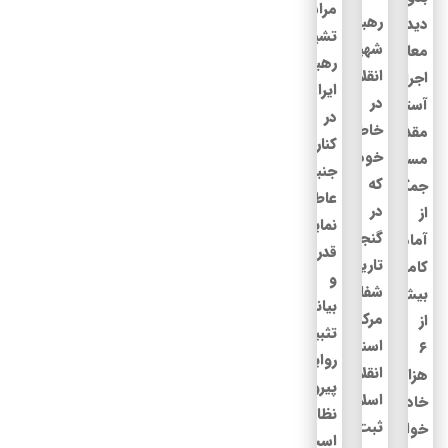
مراسم
رهبر
دیدگاه
تشییع
شهید
معاون
رهبر
انقلاب
اجرایی
ایران
در
آستان
در
خاطرات
مقدس
کنار
خود
مسجد
جنبه‌های
که
جمکران
عاطفی،
در
از
نمایش
گنجینه
آماده‌باش
قدرت
تاریخ
کامل
و
شفاهی
بیش
بیانگر
مرکز
از
تثبیت
اسناد
۶
روایت
انقلاب
هزار
پیروزی
اسلامی
خادم
نظام
ثبت
خواهر
است