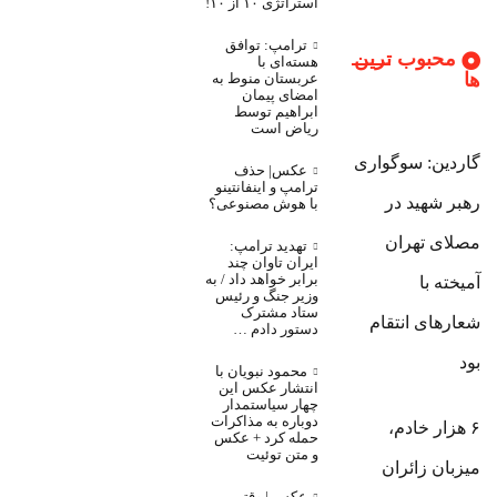
استراتژی ۱۰ از ۱۰!
ترامپ: توافق
محبوب ترین
هسته‌ای با
ها
عربستان منوط به
امضای پیمان
ابراهیم توسط
ریاض است
گاردین: سوگواری
عکس| حذف
ترامپ و اینفانتینو
رهبر شهید در
با هوش مصنوعی؟
مصلای تهران
تهدید ترامپ:
ایران تاوان چند
برابر خواهد داد / به
آمیخته با
وزیر جنگ و رئیس
ستاد مشترک
شعارهای انتقام
دستور دادم …
بود
محمود نبویان با
انتشار عکس این
چهار سیاستمدار
دوباره به مذاکرات
۶ هزار خادم،
حمله کرد + عکس
و متن توئیت
میزبان زائران
عکس | وقتی