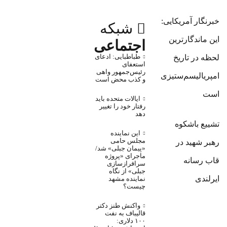
خبرنگار آمریکایی:
شبکه
این ماندگارترین
اجتماعی
طباطبایی: ادعای
لحظه در تاریخ
استعفای
رئیس‌جمهور واهی
امپریالیسم‌ستیزی
و کذب محض است
است
ایالات متحده باید
رفتار خود را تغییر
دهد
تشییع باشکوه
این نماینده
مجلس حامی
رهبر شهید در
«پیمان جبلی» شد/
ماجرای «پروژه
قاب رسانه
سرافرازسازی
جبلی» از نگاه
ایرلندی
نماینده مشهد
چیست؟
واکنش طنز دکتر
قالیباف به نفت
۱۰۰ دلاری: