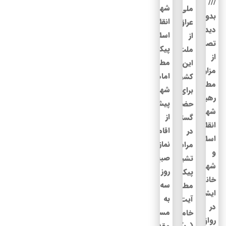
شهید
ملی
بدون
انقلاب
عراق
دیدگاه
اسلامی
از
تصاویری
پیکرهای
ملت
از
مطهر
این
مزار
امام
کشور
مطهر
شهید
برای
رهبر
پیش
حضور
شهید
از
گسترده
انقلاب
اقامه
در
اسلامی
نماز
مراسم
و
صبح
تشییع
شهدای
روز
پیکر
خانواده
سه‌شنبه
مطهر
ایشان
به
آیت‌الله
در
مسجد
خامنه‌ای
رواق
مقدس