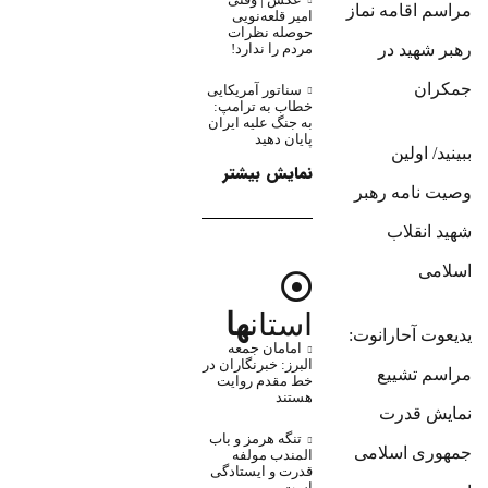
مراسم اقامه نماز
امیر قلعه‌نویی
حوصله نظرات
مردم را ندارد!
رهبر شهید در
جمکران
سناتور آمریکایی
خطاب به ترامپ:
به جنگ علیه ایران
پایان دهید
ببینید/ اولین
نمایش بیشتر
وصیت نامه رهبر
شهید انقلاب
اسلامی
استان
ها
یدیعوت آحارانوت:
امامان جمعه
البرز: خبرنگاران در
مراسم تشییع
خط مقدم روایت
هستند
نمایش قدرت
تنگه‌ هرمز و باب
جمهوری اسلامی
المندب مولفه
قدرت و ایستادگی
است