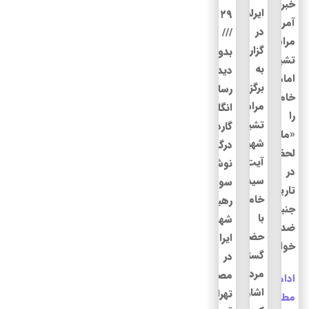
خبرنگار
ایرلند
۲۲:۲۹
آمریکایی،
در
مراسم
گزارشی
بدون
تشییع
به
دیدگاه
امام
برگزاری
رسانه
خامنه‌ای
مراسم
انگلیسی
را
تشییع
گاردین
«ماندگارترین
شهید
درگزارشی
لحظه
آیت‌الله
نوشت:
در
سیدعلی
سوگواری
تاریخ
خامنه‌ای
رهبر
جنبش‌های
با
شهید
ضدامپریالیستی»
حضور
ایران
خواند.
گسترده
در
مردم
مصلای
ادامه
اشاره
تهران
مطلب