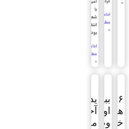
کرد
آمیخته
»
با
ادامه
شعارهای
مطلب
انتقام
»
بود
ادامه
مطلب
»
۶
ببینید/
یدیعوت
هزار
اولین
آحارانوت:
خادم،
وصیت
مراسم