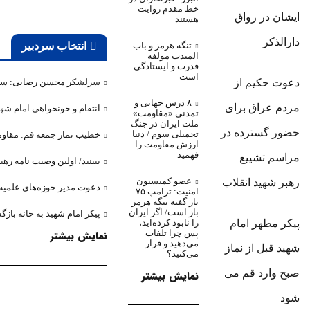
خط مقدم روایت
ایشان در رواق
هستند
دارالذکر
تنگه‌ هرمز و باب
انتخاب سردبیر
المندب مولفه
قدرت و ایستادگی
است
دعوت حکیم از
سرلشکر محسن رضایی: سیا
۸ درس جهانی و
مردم عراق برای
انتقام و خونخواهی امام شهی
تمدنی «مقاومت»
ملت ایران در جنگ
حضور گسترده در
تحمیلی سوم / دنیا
خطیب نماز جمعه قم: مقاوم
ارزش مقاومت را
فهمید
مراسم تشییع
ببینید/ اولین وصیت نامه ره
عضو کمیسیون
رهبر شهید انقلاب
دعوت مدیر حوزه‌های علمیه 
امنیت: ترامپ ۷۵
بار گفته تنگه هرمز
باز است/ اگر ایران
پیکر امام شهید به خانه باز
پیکر مطهر امام
را نابود کرده‌اید،
نمایش بیشتر
پس چرا تلفات
می‌دهید و فرار
شهید قبل از نماز
می‌کنید؟
صبح وارد قم می
نمایش بیشتر
شود