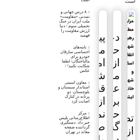
است
۸ درس جهانی و
تمدنی «مقاومت»
ملت ایران در جنگ
تحمیلی سوم / دنیا
ارزش مقاومت را
دعوت
پیکر
فهمید
حکیم
مطهر
نامه‌های
احساسی سارقان
خودرو برای
از
امام
مالباختگان/ لطفا
شکایت نکنید! /
عکس
مردم
شهید
معاون امنیتی
عراق
قبل
استاندار سیستان و
بلوچستان: دو
پرتابه در کنارک
برای
از
اصابت کرد
حضور
نماز
مرکز
تصاویری
اطلاع‌رسانی پلیس
خبر داد: دستگیری
صبح
گسترده
گرداننده صفحه
از
معاند در تهران
در
وارد