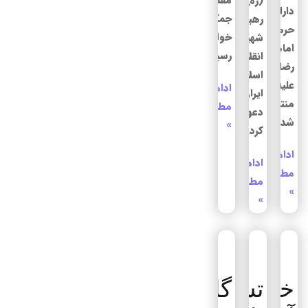
(ره)
دارالذکر
جمکران
رهبر
حرم
خواهند
شهید
امام
رسید.
انقلاب
رضا
اسلامی
علیه‌السلام
ادامه
ایران
منتشر
مطلب
دعوت
شد.
»
کرد.
ادامه
ادامه
مطلب
مطلب
»
»
خبرنگار
تشییع
گاردین: