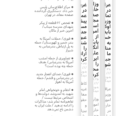
وزارت
عراقچی
غریب‌آبادی:
مرکز اطلاع‌رسانی پلیس
خارجه
در
در
خبر داد: دستگیری گرداننده
صدور
تماس
صفحه معاند در تهران
عمان
مجوز
وزیرخارجه
پیشنهاد
تفحص ۶۲ قطعه از پیکر
استفاده
اوکراین:
مسیر
شهدای مدرسه میناب/
آمریکا
آخرین خبر از ماکان
باید
جدید
از
خسارات
عبور
فوری/ حملات آمریکا به
پایگاه‌های
به‌
شناورها
بندر خمیر و کهورستان/ حمله
به پل ارتباطی بندرعباس به
انگلیس
منافع
را
شیراز
علیه
ما
ارائه
ایران
جبران
تصاویری از حمله امشب
کردیم
آمریکا به بندرعباس/ هدف
را
شود
۲۳:۳۶
حمله چه بوده است؟
محکوم
۲۲:۳۸
بدون
کرد
فوری/ صدای انفجار جدید
دیدگاه
بدون
در بندرعباس و قشم/ حمله
۱۸:۲۵
دیدگاه
آمریکا به اهواز
کاظم
بدون
عراقچی
غریب‌آبادی
انتقام و خونخواهی امام
دیدگاه
شهید به آمدوشد دولت‌ها و
وزیر
معاون
اشخاص مرتبط نیست /
وزارت
امور
حقوقی
تفاهم‌نامه تمام شد؛ مذاکرات
امور
خارجه
و
را ادامه ندهید / ملت ایران به
دشمن باج نمی‌دهد
خارجه
در
بین‌الملل
جمهوری