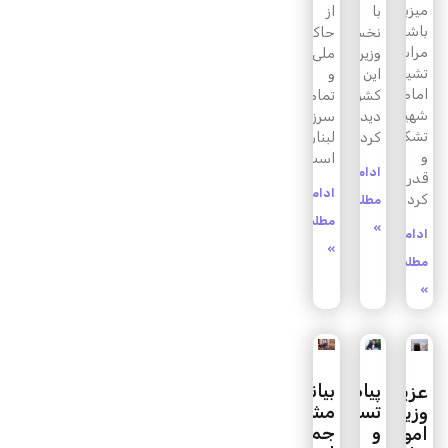
میزبانی
با
از
باشکوه
نخست
حاکمیت
مراسم
وزیر
ملی
تشییع
این
و
امام
کشور
تمامیت
شهید
دیدار
سرزمینی
تشکر
کرد
لبنان
و
است
ادامه
قدردانی
ادامه
کرد.
مطلب
مطلب
»
ادامه
»
مطلب
»
پیام
بیانیه
عزیمت
تسلیت
مشترک
وزیر
و
جمهوری
امور