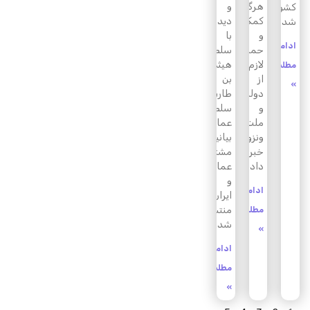
هرگونه
و
کشور
کمک
دیدار
شد
و
با
ادامه
حمایت
سلطان
لازم
هیثم
مطلب
از
بن
»
دولت
طارق
و
سلطان
ملت
عمان،
ونزوئلا
بیانیه
خبر
مشترک
داد
عمان
و
ادامه
ایران
منتشر
مطلب
شد.
»
ادامه
مطلب
»