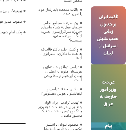
محض است
ایالات متحده باید رفتار خود
ببینید/ اولین 
را تغییر دهد
تأکید ایران
دعوت مدیر حوز
این نماینده مجلس حامی
بر جدول
«پیمان جبلی» شد/ ماجرای
زمانی
«پروژه سرافرازسازی جبلی»
پیکر امام شهید
از نگاه نماینده مشهد
عقب‌نشینی
چیست؟
اسرائیل از
واکنش طنز دکتر قالیباف
لبنان
به نفت ۱۰۰ دلاری: استراتژی ۱۰
از ۱۰!
ترامپ: توافق هسته‌ای با
عربستان منوط به امضای
پیمان ابراهیم توسط ریاض
است
عزیمت
وزیر امور
عکس| حذف ترامپ و
اینفانتینو با هوش مصنوعی؟
خارجه به
تهدید ترامپ: ایران تاوان
عراق
چند برابر خواهد داد / به وزیر
جنگ و رئیس ستاد مشترک
دستور دادم …
محمود نبویان با انتشار
پیام
عکس این چهار سیاستمدار