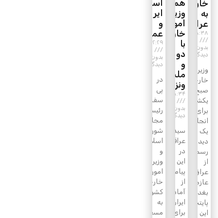
همدردی
اسلامی
خارجه
وزیر
ایران
به
امور
و
عراق
خارجه
عمان
۰۸:۳۸
با
۲۲:۲۹
بدون
دولت
دیدگاه
بدون
و
دیدگاه
وزیر
ملت
در
خارجه
ونزوئلا
پی
صبح
۱۸:۳۴
سفر
یکشنبه
بدون
رئیس
برای
دیدگاه
مجلس
انجام
سیدعباس
شورای
یک
عراقچی
اسلامی
دیدار
در
و
رسمی
این
وزیر
از
پیام
امور
عراق،
از
خارجه
عازم
آمادگی
کشورمان
بغداد
ایران
به
پایتخت
برای
مسقط
این