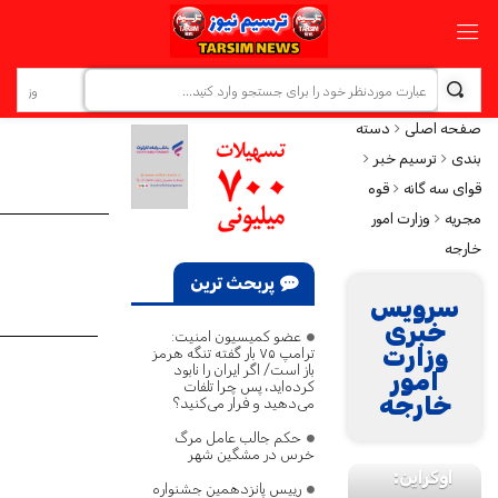
صفحه اصلی
دسته
بندی
ترسیم خبر
قوای سه گانه
قوه
مجریه
وزارت امور
خارجه
پربحث ترین
سرویس
خبری
عضو کمیسیون امنیت:
وزارت
ترامپ ۷۵ بار گفته تنگه هرمز
باز است/ اگر ایران را نابود
امور
کرده‌اید، پس چرا تلفات
عراقچی
خارجه
می‌دهید و فرار می‌کنید؟
در تماس
حکم جالب عامل مرگ
وزیرخارجه
خرس در مشگین‌ شهر
اوکراین:
رییس پانزدهمین جشنواره