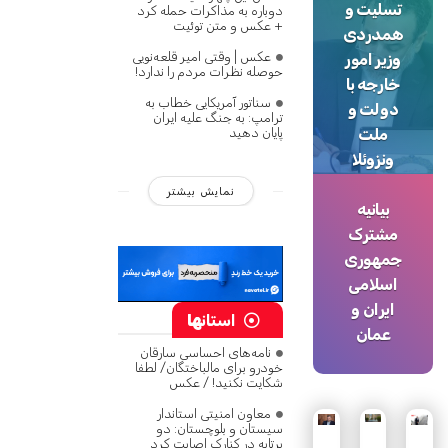
تسلیت و
دوباره به مذاکرات حمله کرد
+ عکس و متن توئیت
همدردی
عکس | وقتی امیر قلعه‌نویی
وزیر امور
حوصله نظرات مردم را ندارد!
خارجه با
سناتور آمریکایی خطاب به
دولت و
ترامپ: به جنگ علیه ایران
ملت
پایان دهید
ونزوئلا
نمایش بیشتر
بیانیه
مشترک
جمهوری
اسلامی
ایران و
استان
ها
عمان
نامه‌های احساسی سارقان
خودرو برای مالباختگان/ لطفا
شکایت نکنید! / عکس
معاون امنیتی استاندار
سیستان و بلوچستان: دو
پرتابه در کنارک اصابت کرد