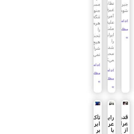
نظامی
جبران
مسیر
غیرقانونی
شود
جنوبی
آمریکا
تنگه
ادامه
علیه
هرمز
ملت
را
مطلب
ایران
تحت
»
را
هیچ
شدیدا
شرایطی
محکوم
نمی‌پذیریم.
می‌کند.
ادامه
ادامه
مطلب
مطلب
»
»
قدردانی
رایزنی
تأکید
عراقچی
عراقچی
ایران
از
با
بر