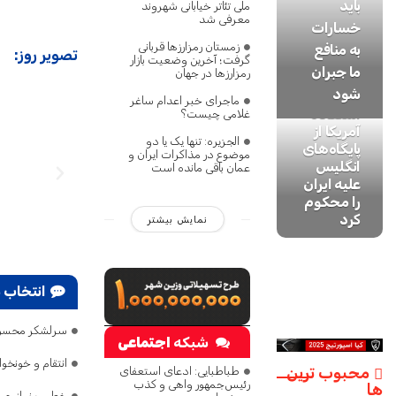
باید
ملی تئاتر خیابانی شهروند
معرفی شد
خسارات
وزارت
زمستان رمزارزها قربانی
به‌ منافع
تصویر روز:
خارجه
قدردانی
گرفت؛ آخرین وضعیت بازار
ما جبران
رمزارزها در جهان
صدور
عراقچی
شود
مجوز
از عراق
رایزنی
ماجرای خبر اعدام ساغر
استفاده
غریب‌آبادی:
برای
عراقچی با
غلامی چیست؟
آمریکا از
در عمان
میزبانی
نخست
الجزیره: تنها یک یا دو
پایگاه‌های
پیشنهاد
باشکوه
وزیر عراق
موضوع در مذاکرات ایران و
انگلیس
مسیر جدید
مراسم
درباره
عمان باقی مانده است
علیه ایران
عبور
تشییع
تلاش‌ها
را محکوم
شناورها را
امام
برای ثبات
کرد
ارائه کردیم
شهید
منطقه‌ای
نمایش بیشتر
انتخاب 
سرلشکر محسن 
شبکه
اجتماعی
انتقام و خونخو
محبوب ترین
طباطبایی: ادعای استعفای
رئیس‌جمهور واهی و کذب
ها
خطیب نماز جمع