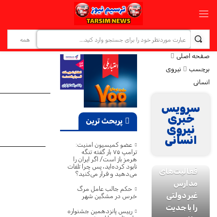
صفحه اصلی
برچسب
نیروی
انسانی
سرویس
متولیان
خبری
پربحث ترین
نظام
نیروی
تعلیم و
انسانی
عضو کمیسیون امنیت:
تربیت باید
ترامپ ۷۵ بار گفته تنگه
روند
هرمز باز است/ اگر ایران را
نابود کرده‌اید، پس چرا تلفات
فعالیت‌های
می‌دهید و فرار می‌کنید؟
مدارس
حکم جالب عامل مرگ
غیر دولتی
خرس در مشگین‌ شهر
را با جدیت
رییس پانزدهمین جشنواره
دوگانگی در