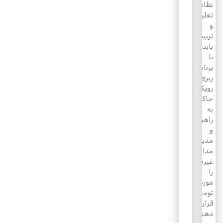
نظام
تعلیم
و
تربیت
باید
با
برنامه
ریزی،
رویکردهای
حاکمیتی
به
راهبری
و
مدیریت
مدارس
غیردولتی
را
مورد
توجه
قرار
دهند