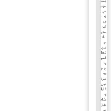
بسیار
مهم
می‌باشد
زیرا
در
این
مقوله
علاوه
بر
سپردن
فعالیت‌های
آموزشی
و
پرورشی
به
مردم،
نیروهای
قابل
و
شایسته
هم
در