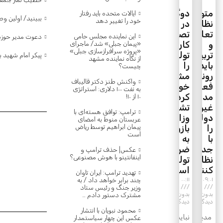
متولیان
دوگانگی
ایالات متحده باید رفتار
ببینید/ اولین و
خود را تغییر دهد
نظام
در
تعلیم
تصمیم‌گیری،
این نماینده مجلس حامی
دعوت مدیر حوزه‌
و
کار
«پیمان جبلی» شد/ ماجرای
«پروژه سرافرازسازی جبلی»
تربیت
تولید
پیکر امام شهید ب
از نگاه نماینده مشهد
باید
را
چیست؟
روند
مشکل
واکنش طنز دکتر قالیباف
فعالیت‌های
خواهد
به نفت ۱۰۰ دلاری: استراتژی
مدارس
کرد/
۱۰ از ۱۰!
غیر
تشکیل
ترامپ: توافق هسته‌ای با
دولتی
وزارت
عربستان منوط به امضای
پیمان ابراهیم توسط ریاض
را
بازرگانی
است
با
به
جدیت
ضرر
عکس| حذف ترامپ و
اینفانتینو با هوش مصنوعی؟
نظارت
تولید
کنند
است
تهدید ترامپ: ایران تاوان
۰۰:۱۱
۰۹:۰۱
چند برابر خواهد داد / به
وزیر جنگ و رئیس ستاد
بدون
بدون
مشترک دستور دادم …
دیدگاه
دیدگاه
محمود نبویان با انتشار
مدیرحوزه
نباید
عکس این چهار سیاستمدار