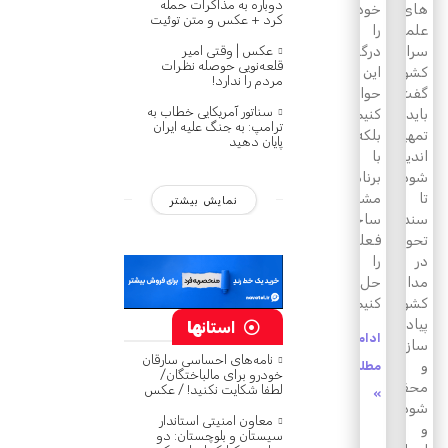
دوباره به مذاکرات حمله
های
خودمان
کرد + عکس و متن توئیت
علمیه
را
عکس | وقتی امیر
سراسر
درگیر
قلعه‌نویی حوصله نظرات
کشور
این
مردم را ندارد!
گفت:
حواشی
سناتور آمریکایی خطاب به
باید
کنیم
ترامپ: به جنگ علیه ایران
تمهیداتی
بلکه
پایان دهید
اندیشیده
با
شود
برنامه‌ریزی
تا
مشکلات
نمایش بیشتر
سند
ساختار
تحول
فعلی
در
را
مدارس
حل
کشور
کنیم.
پیاده
استان
ها
ادامه
سازی
نامه‌های احساسی سارقان
و
مطلب
خودرو برای مالباختگان/
محقق
لطفا شکایت نکنید! / عکس
»
شود
معاون امنیتی استاندار
و
سیستان و بلوچستان: دو