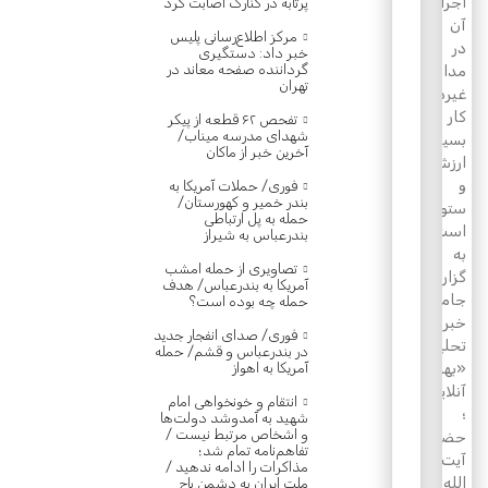
اجرای
پرتابه در کنارک اصابت کرد
آن
مرکز اطلاع‌رسانی پلیس
در
خبر داد: دستگیری
گرداننده صفحه معاند در
مدارس
تهران
غیردولتی
کار
تفحص ۶۲ قطعه از پیکر
شهدای مدرسه میناب/
بسیار
آخرین خبر از ماکان
ارزشمند
و
فوری/ حملات آمریکا به
بندر خمیر و کهورستان/
ستودنی
حمله به پل ارتباطی
است.
بندرعباس به شیراز
به
تصاویری از حمله امشب
گزارش
آمریکا به بندرعباس/ هدف
جامعه
حمله چه بوده است؟
خبری
فوری/ صدای انفجار جدید
تحلیلی
در بندرعباس و قشم/ حمله
آمریکا به اهواز
«بهارستان
آنلاین»
انتقام و خونخواهی امام
؛
شهید به آمدوشد دولت‌ها
و اشخاص مرتبط نیست /
حضرت
تفاهم‌نامه تمام شد؛
آیت
مذاکرات را ادامه ندهید /
الله
ملت ایران به دشمن باج