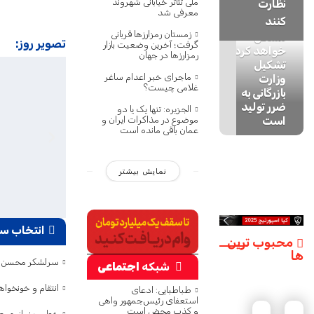
ملی تئاتر خیابانی شهروند
نظارت
تصمیم‌گیری،
معرفی شد
کنند
کار تولید را
زمستان رمزارزها قربانی
مشکل
تصویر روز:
گرفت؛ آخرین وضعیت بازار
خواهد کرد/
رمزارزها در جهان
تشکیل
ماجرای خبر اعدام ساغر
وزارت
غلامی چیست؟
بازرگانی به
ضرر تولید
الجزیره: تنها یک یا دو
است
موضوع در مذاکرات ایران و
عمان باقی مانده است
نمایش بیشتر
انتخاب سر
محبوب ترین
ها
سرلشکر محسن ر
شبکه
اجتماعی
انتقام و خونخوا
طباطبایی: ادعای
استعفای رئیس‌جمهور واهی
و کذب محض است
خطیب نماز جمعه 