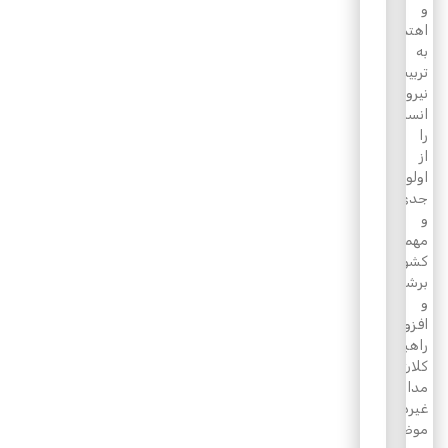
و
اهتمام
به
تربیت
نیروی
انسانی
را
از
اولویت‌های
جدی
و
مهم
کشور
برشمرد
و
افزود:
راهبری
کلان
مدارس
غیردولتی
موضوعی