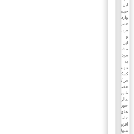
این
حیطه
وارد
عمل
می‌شوند
و
این
مشارکت
مردمی
به
دولت
کمک
می‌کند.
عضو
شورای
عالی
حوزه
های
علمیه
افزود:
متولیان