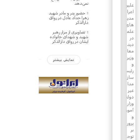
نمی‌دهد
علیرضا
اعرافی،
حضور پدر و مادر شهید
زهرا حداد عادل در رواق
مدیرحوزه
دارالذکر
های
علمیه
تصاویری از مزار رهبر
شهید و شهدای خانواده
در
ایشان در رواق دارالذکر
دیدار
معاون
وزیر
نمایش بیشتر
و
رئیس
سازمان
مدارس
غیر
دولتی
وزارت
آموزش
و
پرورش
بر
توجه