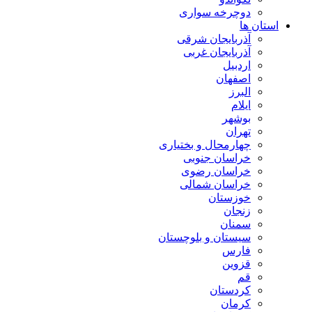
دوچرخه سواری
استان ها
آذربایجان شرقی
آذربایجان غربی
اردبیل
اصفهان
البرز
ایلام
بوشهر
تهران
چهارمحال و بختیاری
خراسان جنوبی
خراسان رضوی
خراسان شمالی
خوزستان
زنجان
سمنان
سیستان و بلوچستان
فارس
قزوین
قم
کردستان
کرمان