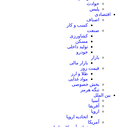
حوادث
پلیس
اقتصادی
اصناف
کسب و کار
صنعت
کشاورزی
مسکن
تولید داخلی
خودرو
بازار
بازار مالی
قیمت روز
طلا و ارز
مواد غذایی
بخش خصوصی
تنگه هرمز
بین الملل
آسیا
آفریقا
اروپا
اتحادیه اروپا
آمریکا