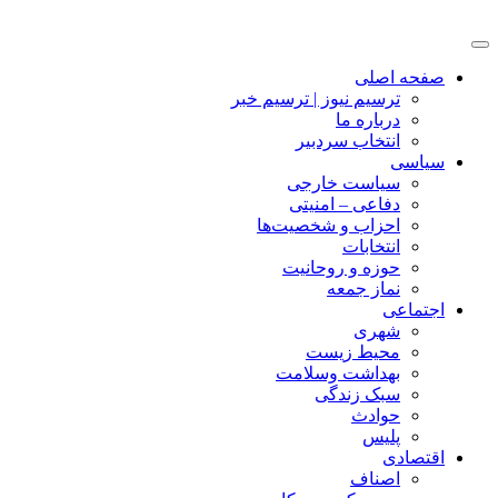
صفحه اصلی
ترسیم نیوز | ترسیم خبر
درباره ما
انتخاب سردبیر
سیاسی
سیاست خارجی
دفاعی – امنیتی
احزاب و شخصیت‌ها
انتخابات
حوزه و روحانیت
نماز جمعه
اجتماعی
شهری
محیط زیست
بهداشت وسلامت
سبک زندگی
حوادث
پلیس
اقتصادی
اصناف