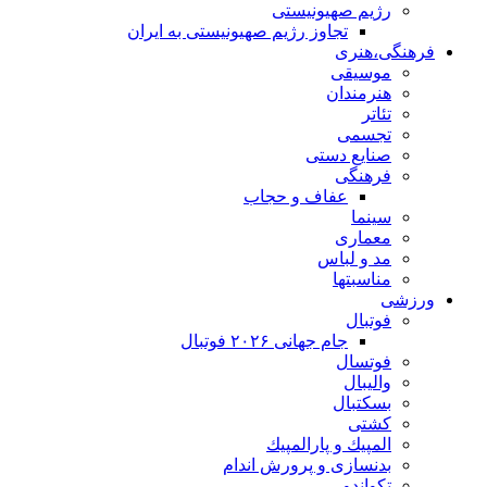
رژیم صهیونیستی
تجاوز رژیم صهیونیستی به ایران
فرهنگی،هنری
موسیقی
هنرمندان
تئاتر
تجسمی
صنایع دستی
فرهنگی
عفاف و حجاب
سینما
معماری
مد و لباس
مناسبتها
ورزشی
فوتبال
جام جهانی ۲۰۲۶ فوتبال
فوتسال
والیبال
بسکتبال
کشتی
المپيك و پارالمپيك
بدنسازی و پرورش اندام
تکواندو