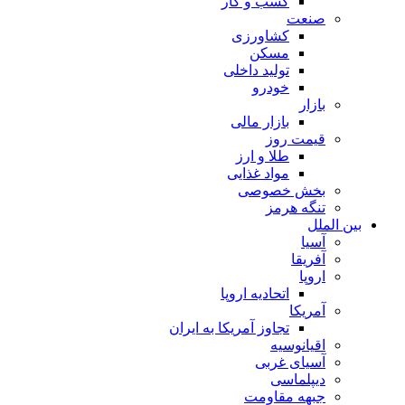
کسب و کار
صنعت
کشاورزی
مسکن
تولید داخلی
خودرو
بازار
بازار مالی
قیمت روز
طلا و ارز
مواد غذایی
بخش خصوصی
تنگه هرمز
بین الملل
آسیا
آفریقا
اروپا
اتحادیه اروپا
آمریکا
تجاوز آمریکا به ایران
اقیانوسیه
آسیای غربی
دیپلماسی
جبهه مقاومت