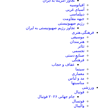
تجاوز آمریکا به ایران
اقیانوسیه
آسیای غربی
دیپلماسی
جبهه مقاومت
رژیم صهیونیستی
تجاوز رژیم صهیونیستی به ایران
فرهنگی،هنری
موسیقی
هنرمندان
تئاتر
تجسمی
صنایع دستی
فرهنگی
عفاف و حجاب
سینما
معماری
مد و لباس
مناسبتها
ورزشی
فوتبال
جام جهانی ۲۰۲۶ فوتبال
فوتسال
والیبال