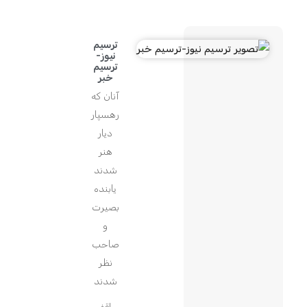
ترسیم
نیوز-
ترسیم
خبر
آنان که
رهسپار
دیار
هنر
شدند
یابنده
بصیرت
و
صاحب
نظر
شدند