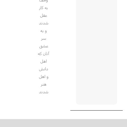
واقف
به کار
عقل
شدند
و به
سر
عشق
آنان که
اهل
دانش
و اهل
هنر
شدند