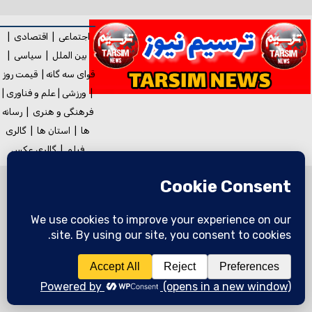
اجتماعی
|
اقتصادی
|
بین الملل
|
سیاسی
|
قوای سه گانه
|
قیمت روز
|
ورزشی
|
علم و فناوری
|
فرهنگی و هنری
|
رسانه
ها
|
استان ها
|
گالری
فیلم
|
گالری
عکس
تمامی حقوق مادی و معنوی این وب
سایت متعلق به
ترسیم نیوز
میباشد
بازنشر مطالب خبرگزاری ترسیم در سایر
خبرگزاری‌ها و روزنامه‌ها بدون ذکر منبع
خبرگزاری ترسیم در
آزاد است
رسانه ها:
ترسیم خبر با ترسیم نیوز