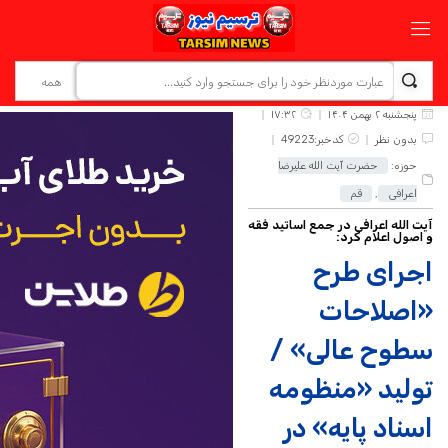
پنجشنبه ۲ بهمن ۱۴۰۴
۱۷:۳۲
بدون نظر
کدخبر:49223
حوزه:
حضرت آیت الله علیرضا
اعرافی
,
قم
آیت الله اعرافی در جمع اساتید فقه
و اصول اعلام کرد:
اجرای طرح‌
«اصلاحات
سطوح عالی» /
تولید «منظومه
اسناد پایه» در