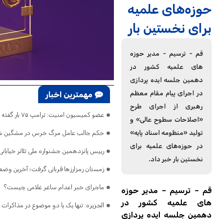
حوزه‌های علمیه
برای نخستین بار
قم - ترسیم - مدیر حوزه
های علمیه کشور در
دهمین جلسه ایده پردازی
در اجرای پیام مقام معظم
مهمترین اخبار
رهبری از اجرای طرح‌
عضو کمیسیون امنیت: ترامپ ۷۵ بار گفته تنگه هرمز باز است/ اگر ایران را نابود کرده‌اید، پس چرا تلفات می‌دهید و فرار می‌کنید؟
«اصلاحات سطوح عالی» و
تولید «منظومه اسناد پایه»
حکم جالب عامل مرگ خرس در مشگین‌ ش
در حوزه‌های علمیه برای
رییس پانزدهمین جشنواره ملی تئاتر خیابا
نخستین بار خبر داد.
زمستان رمزارزها قربانی گرفت؛ آخرین وضعیت
ماجرای خبر اعدام ساغر غلامی چیست؟
قم – ترسیم – مدیر حوزه
های علمیه کشور در
الجزیره: تنها یک یا دو موضوع در مذاکرات 
دهمین جلسه ایده پردازی