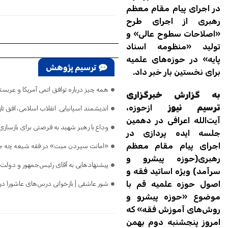
در اجرای پیام مقام معظم
رهبری از اجرای طرح‌
«اصلاحات سطوح عالی» و
تولید «منظومه اسناد
پایه» در حوزه‌های علمیه
ترسیم پژوهش
برای نخستین بار خبر داد.
همه چیز درباره توافق اتمی آمریکا و عرب
به گزارش خبرگزاری
ترسیم نیوز
ازحوزه،
اندیشمند اسپانیایی: انقلاب اسلامی، افق 
آیت‌الله اعرافی در دهمین
وداع با رهبر شهید به فرصتی برای بازسازی 
جلسه ایده پردازی در
اجرای پیام مقام معظم
«امانت سپردن میت» در فقه شیعه چه جا
رهبری(حوزه پیشرو و
پیشنهادهایی به آقای رئیس‌جمهور و دولت
سرآمد) ویژه اساتید فقه و
اصول حوزه علمیه قم با
شور عاشقی | بازخوانی درس‌های عاشورا در 
موضوع «حوزه پیشرو و
روش‌های آموزش فقه» که
امروز پنجشنبه دوم بهمن