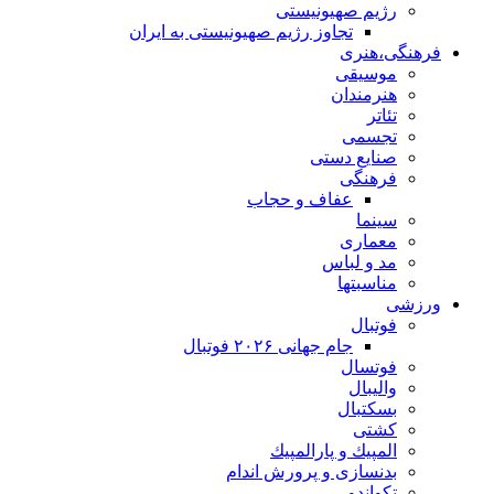
رژیم صهیونیستی
تجاوز رژیم صهیونیستی به ایران
فرهنگی،هنری
موسیقی
هنرمندان
تئاتر
تجسمی
صنایع دستی
فرهنگی
عفاف و حجاب
سینما
معماری
مد و لباس
مناسبتها
ورزشی
فوتبال
جام جهانی ۲۰۲۶ فوتبال
فوتسال
والیبال
بسکتبال
کشتی
المپيك و پارالمپيك
بدنسازی و پرورش اندام
تکواندو