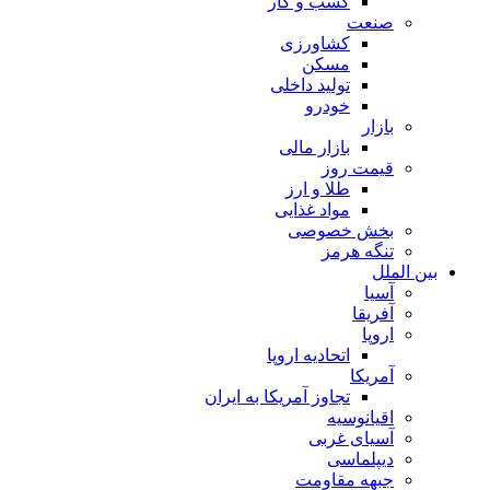
کسب و کار
صنعت
کشاورزی
مسکن
تولید داخلی
خودرو
بازار
بازار مالی
قیمت روز
طلا و ارز
مواد غذایی
بخش خصوصی
تنگه هرمز
بین الملل
آسیا
آفریقا
اروپا
اتحادیه اروپا
آمریکا
تجاوز آمریکا به ایران
اقیانوسیه
آسیای غربی
دیپلماسی
جبهه مقاومت