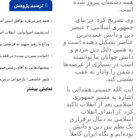
همه دشمنان پیروز شده
ترسیم پژوهش
است.
وی تصریح کرد: در بنای
همه چیز درباره توافق اتمی آم
جمهوری اسلامی ۲ عنصر
اندیشمند اسپانیایی: انقلاب ا
دین و دانش عمده‌ترین
عناصر تشکیل دهنده است و
وداع با رهبر شهید به فرصتی بر
به همین دلیل دین مردم و
«امانت سپردن میت» در فقه شی
دانش جوانان ما توانسته
است در بسیاری از عرصه‌ها
پیشنهادهایی به آقای رئیس‌جمه
دشمن را وادار به عقب
نشینی کند.
شور عاشقی | بازخوانی درس‌های
نمایش بیشتر
آیت الله حسینی همدانی با
اشاره به مسیر جمهوری
اسلامی بعد از انقلاب تاکید
کرد: از ابتدای انقلاب
اسلامی به دنبال برقراری
یک نظم بین دین و دانش
بوده‌ایم و نگاه ایران کاملاً