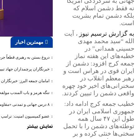
جهانی به سرکردگی آمریکا
نه فقط دشمن اسلام که
بلکه دشمن تمام بشریت
است.
به گزارش ترسیم نیوز
، آیت
الله “سید محمد مهدی
مهمترین اخبار
حسینی همدانی” در
خطبه‌های این هفته نماز
دروغ بستن به رهبری قطعاً جر
جمعه کرج افزود: دشمن از
خبرنگاران پرچمداران جهاد تبی
ایران قوی در هراس است و
رهبر معظم انقلاب در
امامان جمعه البرز: خبرنگاران
سخنرانی‌های اخیر خود چهره
واقعی دشمن را تبیین کردند.
تنگه‌ هرمز و باب المندب مولف
خطیب جمعه کرج ادامه داد:
۸ درس جهانی و تمدنی «مقاومت» ملت ایران در جنگ تحمیلی سوم / دنیا ارزش مقاومت را فهمید
جمهوری اسلامی ایران در
عضو کمیسیون امنیت: ترامپ ۷۵ بار گفته تنگه هرمز باز است/ اگر ایران را نابود کرده‌اید، پس چرا تلفات می‌دهید و فرار می‌کنید؟
طول این ۴۷ سال همه
نمایش بیشتر
توطئه‌های دشمن را با تحمل
سختی‌ها خنثی کرده و بر