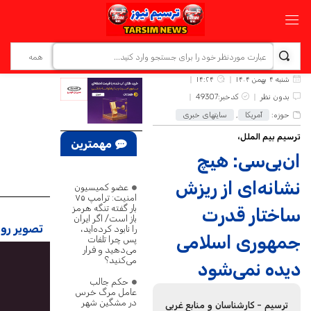
شنبه ۴ بهمن ۱۴۰۴
۱۴:۲۴
بدون نظر
کدخبر:49307
حوزه:
آمریکا
,
سایتهای خبری
ترسیم بیم الملل،
مهمترین
ان‌بی‌سی: هیچ
اخبار
نشانه‌ای از ریزش
عضو کمیسیون
امنیت: ترامپ ۷۵
بار گفته تنگه هرمز
ساختار قدرت
باز است/ اگر ایران
تصویر روز
را نابود کرده‌اید،
جمهوری اسلامی
پس چرا تلفات
می‌دهید و فرار
می‌کنید؟
دیده نمی‌شود
حکم جالب
عامل مرگ خرس
در مشگین‌ شهر
ترسیم - کارشناسان و منابع غربی