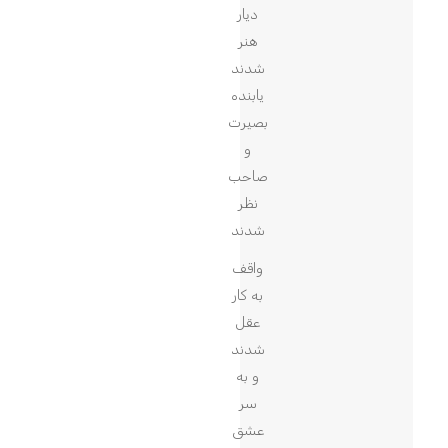
دیار
هنر
شدند
یابنده
بصیرت
و
صاحب
نظر
شدند
واقف
به کار
عقل
شدند
و به
سر
عشق