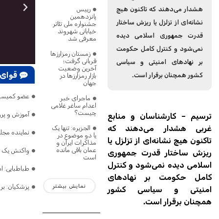
رییس
هشدار می‌دهند که تاکنون هیچ
پانزدهمین
نشانه‌ای از تزلزل یا ریزش ساختار
جشنواره ملی تئاتر
خیابانی شهروند
قدرت جمهوری اسلامی دیده
معرفی شد
نمی‌شود و کنترل کامل حکومت
زمستان رمزارزها
قربانی گرفت؛
بر نهادهای امنیتی و سیاسی
آخرین وضعیت
قوای 
کشور همچنان برقرار است.
بازار رمزارزها در
جهان
عضو کمیسیون امنیت: ترامپ ۷۵ بار گفته تنگه هرمز 
ماجرای خبر
اعدام ساغر غلامی
چیست؟
آموزش و پر
ترسیم – کارشناسان و منابع
غربی هشدار می‌دهند که
الجزیره: تنها یک
نماینده مج
یا دو موضوع در
تاکنون هیچ نشانه‌ای از تزلزل یا
مذاکرات ایران و
عمان باقی مانده
واکنش یک نم
ریزش ساختار قدرت جمهوری
است
اسلامی دیده نمی‌شود و کنترل
طباطبایی: 
کامل حکومت بر نهادهای
نمایش بیشتر
پزشکیان: بر
امنیتی و سیاسی کشور
همچنان برقرار است.