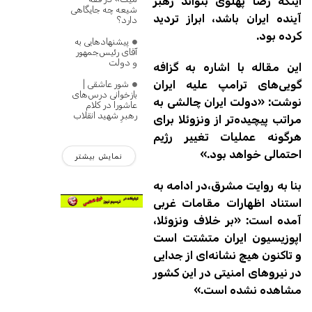
اینکه رضا پهلوی بتواند رهبر
شیعه چه جایگاهی
آینده ایران باشد، ابراز تردید
دارد؟
کرده بود.
پیشنهادهایی به
آقای رئیس‌جمهور
و دولت
این مقاله با اشاره به گزافه
گویی‌های ترامپ علیه ایران
شور عاشقی |
بازخوانی درس‌های
نوشت: «دولت ایران چالشی به
عاشورا در کلام
رهبرِ شهید انقلاب
مراتب پیچیده‌تر از ونزوئلا برای
هرگونه عملیات تغییر رژیم
احتمالی خواهد بود.»
نمایش بیشتر
بنا به روایت مشرق،در ادامه به
استناد اظهارات مقامات غربی
آمده است: «بر خلاف ونزوئلا،
اپوزیسیون ایران متشتت‌ است
و تاکنون هیچ نشانه‌ای از جدایی‌
در نیروهای امنیتی در این کشور
مشاهده نشده است.»