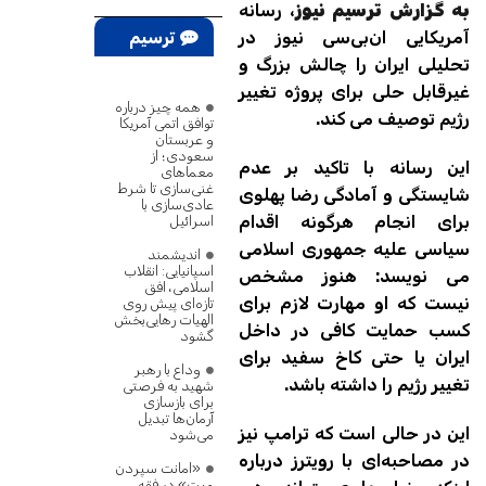
به گزارش ترسیم نیوز
، رسانه
ترسیم
آمریکایی ان‌بی‌سی نیوز در
تحلیلی ایران را چالش بزرگ و
پژوهش
غیرقابل حلی برای پروژه تغییر
همه چیز درباره
رژیم توصیف می کند.
توافق اتمی آمریکا
و عربستان
سعودی؛ از
این رسانه با تاکید بر عدم
معماهای
غنی‌سازی تا شرط
شایستگی و آمادگی رضا پهلوی
عادی‌سازی با
برای انجام هرگونه اقدام
اسرائیل
سیاسی علیه جمهوری اسلامی
اندیشمند
اسپانیایی: انقلاب
می نویسد: هنوز مشخص
اسلامی، افق
نیست که او مهارت لازم برای
تازه‌ای پیش روی
الهیات رهایی‌بخش
کسب حمایت کافی در داخل
گشود
ایران یا حتی کاخ سفید برای
وداع با رهبر
تغییر رژیم را داشته باشد.
شهید به فرصتی
برای بازسازی
آرمان‌ها تبدیل
این در حالی است که ترامپ نیز
می‌شود
در مصاحبه‌ای با رویترز درباره
«امانت سپردن
میت» در فقه