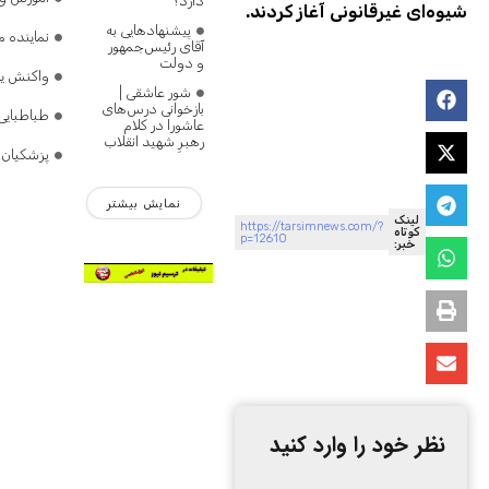
دارد؟
شیوه‌ای غیرقانونی آغاز کردند.
پیشنهادهایی به
نماینده 
آقای رئیس‌جمهور
و دولت
واکنش یک 
شور عاشقی |
بازخوانی درس‌های
طباطبایی
عاشورا در کلام
رهبرِ شهید انقلاب
پزشکیان:
نمایش بیشتر
لینک
https://tarsimnews.com/?
کوتاه
p=12610
خبر:
نظر خود را وارد کنید