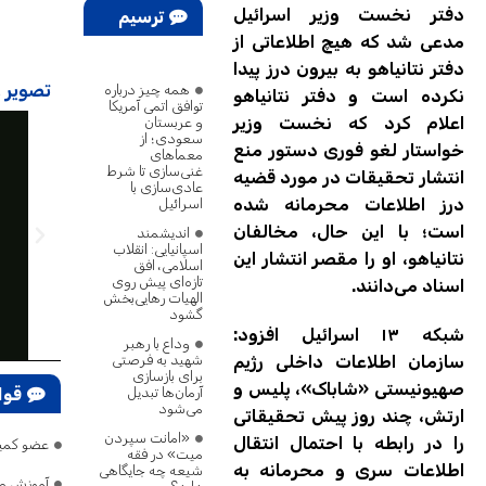
دفتر نخست وزیر اسرائیل
ترسیم
مدعی شد که هیچ اطلاعاتی از
پژوهش
دفتر نتانیاهو به بیرون درز پیدا
تصویر ر
همه چیز درباره
نکرده است و دفتر نتانیاهو
توافق اتمی آمریکا
اعلام کرد که نخست وزیر
و عربستان
سعودی؛ از
خواستار لغو فوری دستور منع
معماهای
غنی‌سازی تا شرط
انتشار تحقیقات در مورد قضیه
عادی‌سازی با
درز اطلاعات محرمانه شده
اسرائیل
است؛ با این حال، مخالفان
اندیشمند
اسپانیایی: انقلاب
نتانیاهو، او را مقصر انتشار این
اسلامی، افق
تازه‌ای پیش روی
اسناد می‌دانند.
الهیات رهایی‌بخش
گشود
شبکه ۱۳ اسرائیل افزود:
وداع با رهبر
شهید به فرصتی
سازمان اطلاعات داخلی رژیم
برای بازسازی
صهیونیستی «شاباک»، پلیس و
آرمان‌ها تبدیل
قوا
می‌شود
ارتش، چند روز پیش تحقیقاتی
«امانت سپردن
را در رابطه با احتمال انتقال
عضو کمیسیون امنیت: ترامپ ۷۵ بار گفت
میت» در فقه
اطلاعات سری و محرمانه به
شیعه چه جایگاهی
آموزش و 