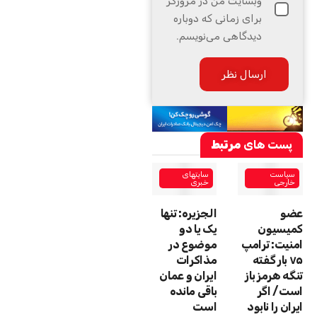
وبسایت من در مرورگر
برای زمانی که دوباره
دیدگاهی می‌نویسم.
پست های
مرتبط
سیاست
سایتهای
خارجی
خبری
عضو
الجزیره: تنها
کمیسیون
یک یا دو
امنیت: ترامپ
موضوع در
۷۵ بار گفته
مذاکرات
تنگه هرمز باز
ایران و عمان
است/ اگر
باقی مانده
ایران را نابود
است