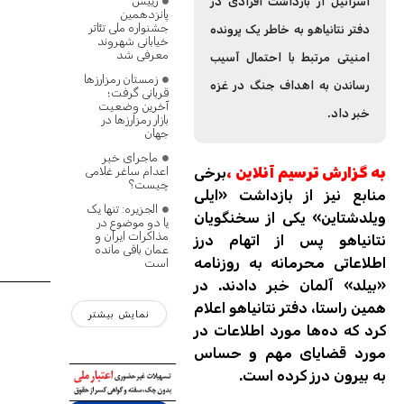
رییس
اسرائیل از بازداشت افرادی در
پانزدهمین
جشنواره ملی تئاتر
دفتر نتانیاهو به خاطر یک پرونده
خیابانی شهروند
معرفی شد
امنیتی مرتبط با احتمال آسیب
زمستان رمزارزها
رساندن به اهداف جنگ در غزه
قربانی گرفت؛
آخرین وضعیت
خبر داد.
بازار رمزارزها در
جهان
ماجرای خبر
به گزارش ترسیم آنلاین ،
برخی
اعدام ساغر غلامی
چیست؟
منابع نیز از بازداشت «ایلی
الجزیره: تنها یک
ویلدشتاین» یکی از سخنگویان
یا دو موضوع در
مذاکرات ایران و
نتانیاهو پس از اتهام درز
عمان باقی مانده
اطلاعاتی محرمانه به روزنامه
است
«بیلد» آلمان خبر دادند. در
همین راستا، دفتر نتانیاهو اعلام
نمایش بیشتر
کرد که ده‌ها مورد اطلاعات در
مورد قضایای مهم و حساس
به بیرون درز کرده است.