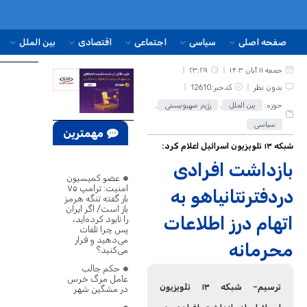
صفحه اصلی
سیاسی
اجتماعی
اقتصادی
بین الملل
جمعه ۱۱ آبان ۱۴۰۳
۲۳:۲۹
بدون نظر
کدخبر:12610
حوزه:
بین الملل
,
رژیم صهیونیستی
,
سیاسی
مهمترین
شبکه ۱۳ تلویزیون اسرائیل اعلام کرد:
اخبار
بازداشت افرادی
عضو کمیسیون
امنیت: ترامپ ۷۵
دردفترنتانیاهو به
بار گفته تنگه هرمز
باز است/ اگر ایران
اتهام درز اطلاعات
را نابود کرده‌اید،
پس چرا تلفات
می‌دهید و فرار
محرمانه
می‌کنید؟
حکم جالب
عامل مرگ خرس
ترسیم- شبکه ۱۳ تلویزیون
در مشگین‌ شهر