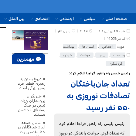
صفحه اصلی
سیاسی
اجتماعی
اقتصادی
بین الملل
شنبه ۹ فروردین ۱۴۰۴
۲۱:۴۹
بدون نظر
کدخبر:14076
حوزه:
اجتماعی
,
استان ها
,
بهداشت
وسلامت
,
پلیس
,
حوادث
,
خودرو
,
مهمترین
گردشگری
اخبار
رئیس پلیس راه راهور فراجا اعلام کرد:
دروغ بستن به
تعداد جان‌باختگان
رهبری قطعاً جرم
بسیار بزرگی است
تصادفات نوروزی به
خبرنگاران
پرچمداران جهاد
۵۵۰ نفر رسید
تبیین در جنگ
رسانه‌ای با دشمن
هستند
امامان جمعه
رئیس پلیس راه راهور فراجا اعلام کرد
البرز: خبرنگاران در
خط مقدم روایت
که تعداد فوتی حوادث رانندگی در نوروز