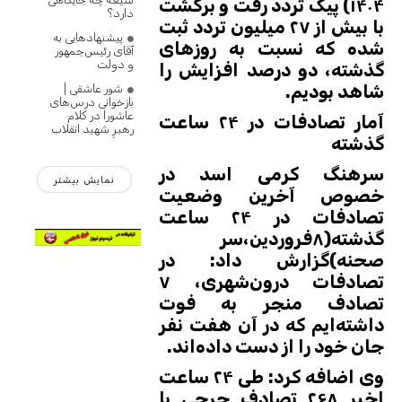
۱۴۰۴) پیک تردد رفت و برگشت
دارد؟
با بیش از ۲۷ میلیون تردد ثبت
پیشنهادهایی به
شده که نسبت به روزهای
آقای رئیس‌جمهور
و دولت
گذشته، دو درصد افزایش را
شاهد بودیم.
شور عاشقی |
بازخوانی درس‌های
عاشورا در کلام
آمار تصادفات در ۲۴ ساعت
رهبرِ شهید انقلاب
گذشته
سرهنگ کرمی اسد در
نمایش بیشتر
خصوص آخرین وضعیت
تصادفات در ۲۴ ساعت
گذشته(۸فروردین،سر
صحنه)گزارش داد: در
تصادفات درون‌شهری، ۷
تصادف منجر به فوت
داشته‌ایم که در آن هفت نفر
جان خود را از دست داده‌اند.
وی اضافه کرد: طی ۲۴ ساعت
اخیر ۲۶۸ تصادف جرحی با