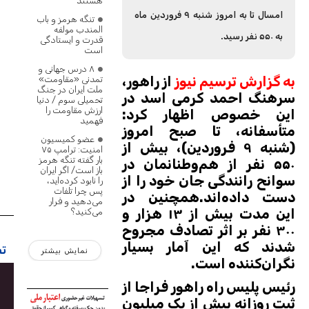
هستند
امسال تا به امروز شنبه ۹ فروردین ماه
تنگه‌ هرمز و باب
المندب مولفه
به ۵۵۰ نفر رسید.
قدرت و ایستادگی
است
۸ درس جهانی و
به گزارش ترسیم نیوز
از راهور،
تمدنی «مقاومت»
ملت ایران در جنگ
سرهنگ احمد کرمی اسد در
تحمیلی سوم / دنیا
ارزش مقاومت را
این خصوص اظهار کرد:
فهمید
متأسفانه، تا صبح امروز
عضو کمیسیون
(شنبه ۹ فروردین)، بیش از
امنیت: ترامپ ۷۵
بار گفته تنگه هرمز
۵۵۰ نفر از هم‌وطنانمان در
باز است/ اگر ایران
سوانح رانندگی جان خود را از
را نابود کرده‌اید،
پس چرا تلفات
دست داده‌اند.همچنین در
می‌دهید و فرار
این مدت بیش از ۱۳ هزار و
می‌کنید؟
۳۰۰ نفر بر اثر تصادف مجروح
شدند که این آمار بسیار
تص
نمایش بیشتر
نگران‌کننده است.
رئیس پلیس راه راهور فراجا از
ثبت روزانه بیش از یک میلیون