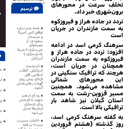
تخلفِ سرعت در محورهای
ترسیم
برون‌شهری خبر داد.
پژوهش
تردد در جاده هراز و فیروزکوه
به سمت مازندران در جریان
همه چیز درباره
توافق اتمی آمریکا
است
و عربستان
سعودی؛ از
سرهنگ کرمی اسد در ادامه
معماهای
غنی‌سازی تا شرط
افزود: تردد در جاده هراز و
عادی‌سازی با
فیروزکوه به سمت مازندران
اسرائیل
همچنان در جریان است،
اندیشمند
عضو کم
اسپانیایی: انقلاب
هرچند که ترافیک سنگینی در
اسلامی، افق
این محورهای شمالی
تازه‌ای پیش روی
آم
الهیات رهایی‌بخش
مشاهده می‌شود. همچنین
گشود
نم
مسیر قزوین-رشت به سمت
وداع با رهبر
استان گیلان نیز شاهد بار
شهید به فرصتی
وا
برای بازسازی
ترافیکی بالا است.
آرمان‌ها تبدیل
طب
می‌شود
به گفته سرهنگ کرمی اسد،
«امانت سپردن
پز
روز گذشته (هشتم فروردین
میت» در فقه
شیعه چه جایگاهی