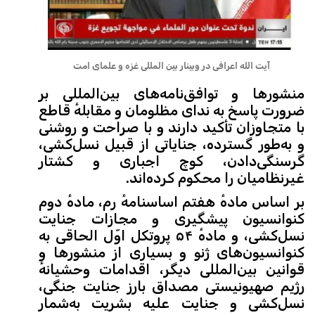
آیت الله اعرافی در وبینار بین المللی غزه و علمای امت
منشورها و توافق‌نامه‌های بین‌المللی بر
ضرورت پاسخ به ندای مظلومان و مقابلهٔ قاطع
با متجاوزان تأکید دارند و با صراحت و روشنی
و به‌طور گسترده، جنایاتی از قبیل نسل‌کشی،
گرسنگی‌دادن، کوچ اجباری و کشتار
غیرنظامیان را محکوم کرده‌اند.
بر اساس مادهٔ هفتم اساسنامهٔ رم، مادهٔ دوم
کنوانسیون پیشگیری و مجازات جنایت
نسل‌کشی، و مادهٔ ۵۴ پروتکل اوّل الحاقی به
کنوانسیون‌های ژنو و بسیاری از منشورها و
قوانین بین‌المللی دیگر، اقدامات وحشیانهٔ
رژیم صهیونیستی مصداق بارز جنایت جنگی،
نسل‌کشی و جنایت علیه بشریت به‌شمار