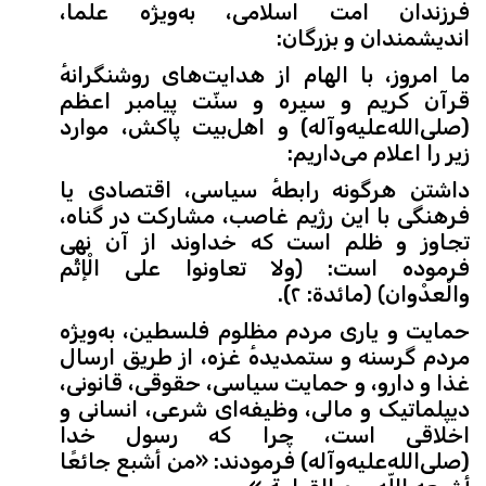
فرزندان امت اسلامی، به‌ویژه علما،
اندیشمندان و بزرگان:
ما امروز، با الهام از هدایت‌های روشنگرانهٔ
قرآن کریم و سیره و سنّت پیامبر اعظم
(صلی‌الله‌علیه‌وآله) و اهل‌بیت پاکش، موارد
زیر را اعلام می‌داریم:
داشتن هرگونه رابطهٔ سیاسی، اقتصادی یا
فرهنگی با این رژیم غاصب، مشارکت در گناه،
تجاوز و ظلم است که خداوند از آن نهی
فرموده است: ﴿ولا تعاونوا علی الْإثْم
والْعدْوان﴾ (مائدة: ٢).
حمایت و یاری مردم مظلوم فلسطین، به‌ویژه
مردم گرسنه و ستمدیدهٔ غزه، از طریق ارسال
غذا و دارو، و حمایت سیاسی، حقوقی، قانونی،
دیپلماتیک و مالی، وظیفه‌ای شرعی، انسانی و
اخلاقی است، چرا که رسول خدا
(صلی‌الله‌علیه‌وآله) فرمودند: «من أشبع جائعًا