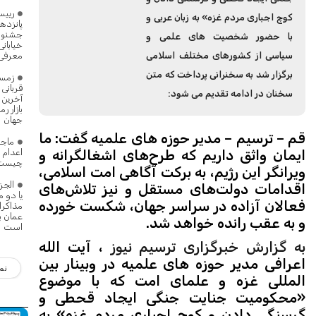
ریی
کوچ اجباری مردم غزه» به زبان عربی و
پانزده
جشنواره
با حضور شخصیت های علمی و
خیابان
معرفی
سیاسی از کشورهای مختلف اسلامی
برگزار شد به سخنرانی پرداخت که متن
زمست
قربانی
سخنان در ادامه تقدیم می شود:
آخرین
بازار رم
جهان
قم – ترسیم – مدیر حوزه های علمیه گفت: ما
ماجر
اعدام 
ایمان واثق داریم که طرح‌های اشغالگرانه و
چیست
ویرانگر این رژیم، به برکت آگاهی امت اسلامی،
الجزی
اقدامات دولت‌های مستقل و نیز تلاش‌های
یا دو 
فعالان آزاده در سراسر جهان، شکست خورده
مذاکرا
عمان ب
و به عقب رانده خواهد شد.
است
به گزارش خبرگزاری ترسیم نیوز
، آیت الله
اعرافی مدیر حوزه های علمیه در وبینار بین
نم
المللی غزه و علمای امت که با موضوع
«محکومیت جنایت جنگی ایجاد قحطی و
گرسنگی دادن و کوچ اجباری مردم غزه» به