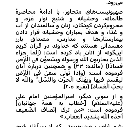
می‌رود.
صهیونیست‌های متجاوز، با ادامهٔ محاصرهٔ
ظالمانه، وحشیانه و شنیع نوار غزه، و
محروم‌کردن کودکان، زنان و سالمندان از آب
و غذا، و هدف بمباران وحشیانه قرار دادن
بیمارستان‌ها و مدارس، مصداق بارز
مفسدانی هستند که خداوند در قرآن کریم
این‌گونه از آنان یاد کرده است: ﴿إنّما جزاء
الّذین یحاربون اللّه ورسوله ویسْعوْن فی الْأرْض
فسادًا﴾ (مائده: ٣٣) و همچنین دربارهٔ آنان
فرموده است: ﴿وإذا تولّیٰ سعیٰ فی الْأرْض
لیفْسد فیها ویهْلک الْحرْث والنّسْل ۗ واللّه لا
یحبّ الْفساد﴾ (بقره: ٢٠٥).
و از سویی دیگر، امیرالمؤمنین امام علی
(علیه‌السلام) [خطاب به همهٔ جهانیان]
فرموده است: «من ترک إنْصاف الضّعیف
أخذه اللّه بشدید العقاب.»
رژیم غاصب صهیونیستی که از سرآغاز شوم