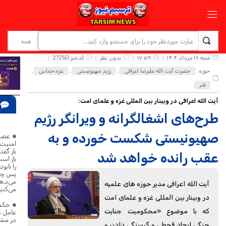
شنبه ۱۸ مرداد ۱۴۰۴
۱۷:۵۹
بدون نظر
کدخبر:27250
حوزه:
حضرت آیت الله علیرضا اعرافی
,
رژیم صهیونیستی
,
غزه،حماس
,
قم
آیت الله اعرافی در وبینار بین المللی غزه و علمای امت:
طرح‌های اشغالگرانه و ویرانگر رژیم
اخب
صهیونیستی شکست خورده و به
عضو
بار گفت
عقب رانده خواهد شد
باز است
را نابود
پس چرا
می‌دهی
آیت الله اعرافی مدیر حوزه های علمیه
می‌کنی
در وبینار بین المللی غزه و علمای امت
حکم
که با موضوع «محکومیت جنایت
عامل 
در مشگ
جنگی ایجاد قحطی و گرسنگی دادن و