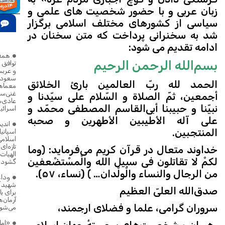
زبان عربی و با حضور شخصیت های علمی و
سیاسی از کشورهای مختلف اسلامی برگزار
شد به سخنرانی پرداخت که متن سخنان در
پژ
ادامه تقدیم می شود:
همه 
بسم‌الله الرحمن الرحیم
توافق ا
و عربس
سعودی
الحمد لله ربّ العالمین بارئ الخلائق
معماه
غنی‌سا
أجمعین، ثمّ الصلاة و السّلام علی سیّدنا و
عادی‌س
نبیّنا و حبیبنا أبی‌القاسم المصطفی محمّد و
اسرائی
علی آله الأطیبین الأطهرین و صحبه
اندی
المنتجبین.
اسپانیا
اسلامی
تازه‌ا
خداوند متعال در قرآن کریم می‌فرماید: ﴿وما
الهیات
لکمْ لا تقاتلون فی سبیل الله والْمسْتضْعفین
گشود
من الرجال والنساء والْولْدان… ﴾ (نساء، ۵۷).
وداع
شهید 
صدق‌الله العلیّ العظیم
برای ب
آرمان‌ه
سروران گرامی، علما و فضلای ارجمند،
می‌شو
«اما