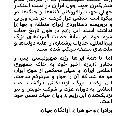
شکل‌گیری خود، چون ابزاری در دست استکبار
جهانی جهت برافروختن فتنه‌ها و جنگ‌ها در
پیکرهٔ امت اسلامی قرار گرفت، جز قتل، ویرانی
و تروریسم دستاوردی [برای منطقه و جهان]
نداشته است. این رژیم در طول تاریخ حیات
شوم خود، در سایهٔ حمایت‌ قدرت‌های بزرگ
بین‌المللی، جنایات پرشماری را علیه دولت‌ها و
ملت‌های منطقه مرتکب شده است.
امّا، با همهٔ این‌ها، رژیم صهیونیستی، پس از
تجاوز ۱۲روزهٔ اخیر خود به خاک جمهوری
اسلامی ایران، با سیلی محکمی از سوی ایران
مواجه شد که آن را خوار و سردرگم ساخت.
این رخداد بزرگ، نویدبخش بازگشت امت
اسلامی به دوران عزّت و شوکت خویش و نیز
نزدیک‌شدن این رژیم به پایان حیات نحس خود
است.
برادران و خواهران، آزادگان جهان،