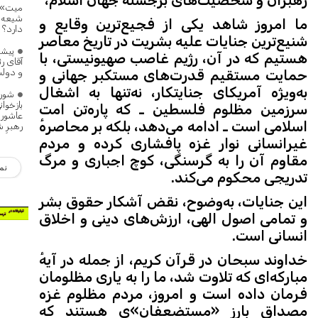
رهبران و شخصیت‌های برجستهٔ جهان اسلام،
میت» د
شیعه 
ما امروز شاهد یکی از فجیع‌ترین وقایع و
دارد؟
شنیع‌ترین جنایات علیه بشریت در تاریخ معاصر
پیشن
هستیم که در آن، رژیم غاصب صهیونیستی، با
آقای ر
و دول
حمایت مستقیم قدرت‌های مستکبر جهانی و
به‌ویژه آمریکای جنایتکار، نه‌تنها به اشغال
شور 
بازخوا
سرزمین مظلوم فلسطین ـ که پاره‌تن امت
عاشورا 
اسلامی است ـ ادامه می‌دهد، بلکه بر محاصرهٔ
رهبرِ 
غیرانسانی نوار غزه پافشاری کرده و مردم
مقاوم آن را به گرسنگی، کوچ اجباری و مرگ
نم
تدریجی محکوم می‌کند.
این جنایات، به‌وضوح، نقض آشکار حقوق بشر
و تمامی اصول الهی، ارزش‌های دینی و اخلاق
انسانی است.
خداوند سبحان در قرآن کریم، از جمله در آیهٔ
مبارکه‌ای که تلاوت شد، ما را به یاری مظلومان
فرمان داده است و امروز، مردم مظلوم غزه
مصداق بارز «مستضعفان»ی هستند که