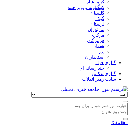
کرمانشاه
کهگیلویه و بویراحمد
گلستان
گیلان
لرستان
مازندران
مرکزی
هرمزگان
همدان
یزد
استانداران
گالری فیلم
چند رسانه ای
گالری عکس
سایت رهبر انقلاب
X-twitter