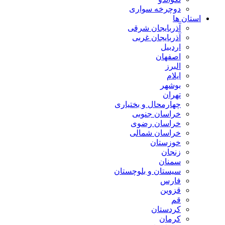
دوچرخه سواری
استان ها
آذربایجان شرقی
آذربایجان غربی
اردبیل
اصفهان
البرز
ایلام
بوشهر
تهران
چهارمحال و بختیاری
خراسان جنوبی
خراسان رضوی
خراسان شمالی
خوزستان
زنجان
سمنان
سیستان و بلوچستان
فارس
قزوین
قم
کردستان
کرمان