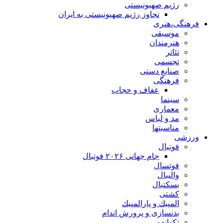
رژیم صهیونیستی
تجاوز رژیم صهیونیستی به ایران
فرهنگی،هنری
موسیقی
هنرمندان
تئاتر
تجسمی
صنایع دستی
فرهنگی
عفاف و حجاب
سینما
معماری
مد و لباس
مناسبتها
ورزشی
فوتبال
جام جهانی ۲۰۲۶ فوتبال
فوتسال
والیبال
بسکتبال
کشتی
المپيك و پارالمپيك
بدنسازی و پرورش اندام
تکواندو