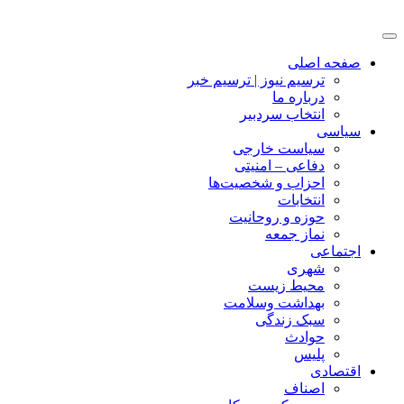
صفحه اصلی
ترسیم نیوز | ترسیم خبر
درباره ما
انتخاب سردبیر
سیاسی
سیاست خارجی
دفاعی – امنیتی
احزاب و شخصیت‌ها
انتخابات
حوزه و روحانیت
نماز جمعه
اجتماعی
شهری
محیط زیست
بهداشت وسلامت
سبک زندگی
حوادث
پلیس
اقتصادی
اصناف