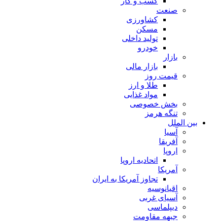
کسب و کار
صنعت
کشاورزی
مسکن
تولید داخلی
خودرو
بازار
بازار مالی
قیمت روز
طلا و ارز
مواد غذایی
بخش خصوصی
تنگه هرمز
بین الملل
آسیا
آفریقا
اروپا
اتحادیه اروپا
آمریکا
تجاوز آمریکا به ایران
اقیانوسیه
آسیای غربی
دیپلماسی
جبهه مقاومت