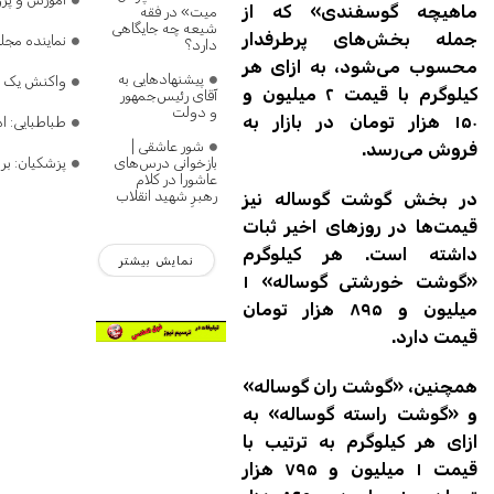
ماهیچه گوسفندی» که از
میت» در فقه
شیعه چه جایگاهی
جمله بخش‌های پرطرفدار
نماینده مج
دارد؟
محسوب می‌شود، به ازای هر
پیشنهادهایی به
واکنش یک نم
کیلوگرم با قیمت ۲ میلیون و
آقای رئیس‌جمهور
و دولت
۱۵۰ هزار تومان در بازار به
طباطبایی: 
شور عاشقی |
فروش می‌رسد.
بازخوانی درس‌های
پزشکیان: بر
عاشورا در کلام
رهبرِ شهید انقلاب
در بخش گوشت گوساله نیز
قیمت‌ها در روزهای اخیر ثبات
داشته است. هر کیلوگرم
نمایش بیشتر
«گوشت خورشتی گوساله» ۱
میلیون و ۸۹۵ هزار تومان
قیمت دارد.
همچنین، «گوشت ران گوساله»
و «گوشت راسته گوساله» به
ازای هر کیلوگرم به ترتیب با
قیمت ۱ میلیون و ۷۹۵ هزار