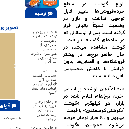
انواع گوشت در سطح
خرده‌فروشی‌ها تغییر قابل
ترسیم
توجهی نداشته و بازار در
پژوهش
وضعیت نسبتاً باثباتی قرار
تصویر روز
همه چیز درباره
گرفته است. پس از نوساناتی که
توافق اتمی آمریکا
در ماه‌های گذشته در قیمت
و عربستان
سعودی؛ از
گوشت مشاهده می‌شد، در
معماهای
غنی‌سازی تا شرط
حال حاضر نرخ‌ها در بیشتر
عادی‌سازی با
فروشگاه‌ها و قصابی‌ها بدون
اسرائیل
افزایش یا کاهش محسوس
اندیشمند
اسپانیایی: انقلاب
باقی مانده است.
اسلامی، افق
تازه‌ای پیش روی
الهیات رهایی‌بخش
اقتصادآنلاین نوشت: بر اساس
گشود
آخرین نرخ‌های اعلام شده در
وداع با رهبر
بازار، هر کیلوگرم «گوشت
قوای 
شهید به فرصتی
آبگوشتی گوسفندی» با قیمت ۱
برای بازسازی
آرمان‌ها تبدیل
میلیون و ۶۰۰ هزار تومان عرضه
عضو کمیسیون امنیت: ترامپ ۷۵ بار گفته تنگه هرمز 
می‌شود
می‌شود. همچنین، «گوشت
«امانت سپردن
آموزش و پر