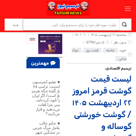
سه‌شنبه ۲۲ اردیبهشت ۱۴۰۵
۱۶:۰۲
بدون نظر
کدخبر:57750
حوزه:
جامعه
,
قیمت روز
,
مواد
غذایی
مهمترین
ترسیم اقتصادی،
اخبار
لیست قیمت
عضو کمیسیون
امنیت: ترامپ ۷۵
گوشت قرمز امروز
بار گفته تنگه هرمز
باز است/ اگر ایران
را نابود کرده‌اید،
۲۲ اردیبهشت ۱۴۰۵
پس چرا تلفات
می‌دهید و فرار
/ گوشت خورشتی
می‌کنید؟
حکم جالب
گوساله و
عامل مرگ خرس
در مشگین‌ شهر