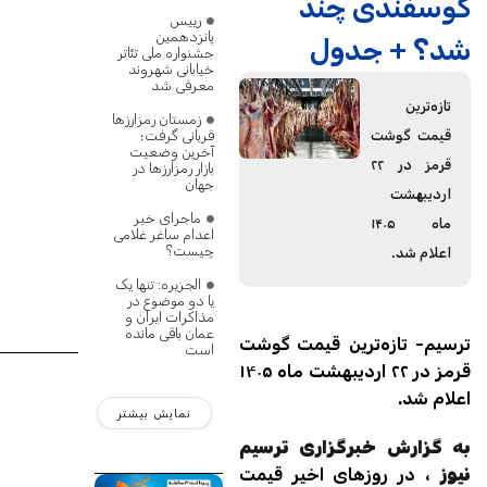
گوسفندی چند
رییس
پانزدهمین
شد؟ + جدول
جشنواره ملی تئاتر
خیابانی شهروند
معرفی شد
تازه‌ترین
زمستان رمزارزها
قربانی گرفت؛
قیمت گوشت
آخرین وضعیت
قرمز در ۲۲
بازار رمزارزها در
جهان
اردیبهشت
ماجرای خبر
ماه ۱۴۰۵
اعدام ساغر غلامی
چیست؟
اعلام شد.
الجزیره: تنها یک
یا دو موضوع در
مذاکرات ایران و
عمان باقی مانده
ترسیم- تازه‌ترین قیمت گوشت
است
قرمز در ۲۲ اردیبهشت ماه ۱۴۰۵
اعلام شد.
نمایش بیشتر
به گزارش خبرگزاری ترسیم
نیوز
، در روزهای اخیر قیمت