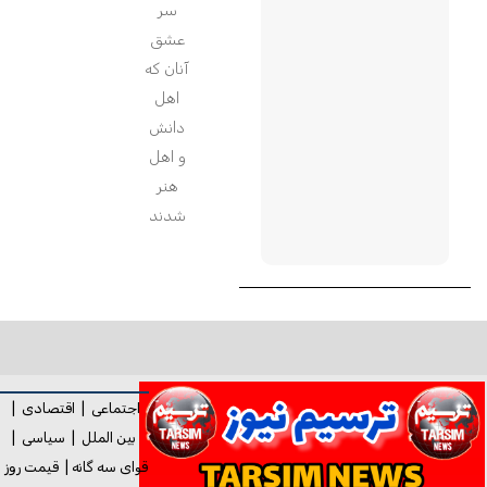
سر
عشق
آنان که
اهل
دانش
و اهل
هنر
شدند
اجتماعی
|
اقتصادی
|
بین الملل
|
سیاسی
|
قوای سه گانه
|
قیمت روز