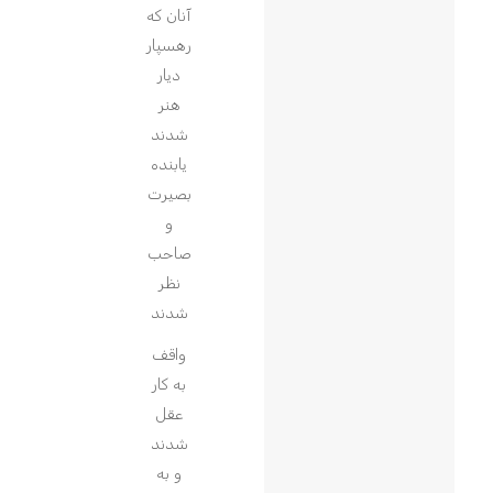
آنان که
رهسپار
دیار
هنر
شدند
یابنده
بصیرت
و
صاحب
نظر
شدند
واقف
به کار
عقل
شدند
و به