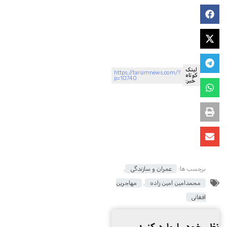
لینک
https://tarsimnews.com/?
کوتاه
p=10740
خبر:
برچسب ها:
عمران و سازندگی
,
محمدامین امین زاده
,
مهاجرین
افغانی