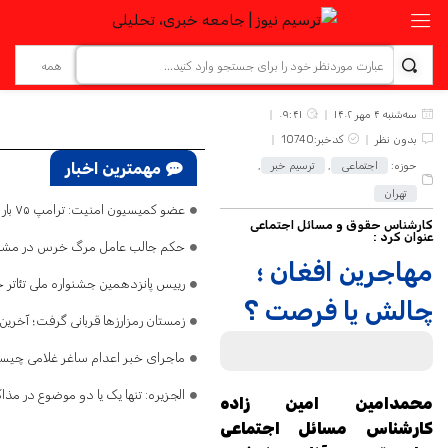
سه‌شنبه ۴ مهر ۱۴۰۲
۰۹:۴۱
بدون نظر
کدخبر:10740
حوزه:
اجتماعی
,
ترسیم خبر
,
مهمترین اخبار
تهران
عضو کمیسیون امنیت: ترامپ ۷۵ بار گفته تنگه هرمز باز است/ اگر ایران را نابود کرده‌اید، پس چرا تلفات می‌دهید و فرار می‌کنید؟
کارشناس حقوق و مسائل اجتماعی
عنوان کرد :
حکم جالب عامل مرگ خرس در مشگ
مهاجرین افغان ؛
رییس پانزدهمین جشنواره ملی تئاتر 
چالش یا فرصت ؟
زمستان رمزارزها قربانی گرفت؛ آخرین 
ماجرای خبر اعدام ساغر غلامی چی
الجزیره: تنها یک یا دو موضوع در مذا
محمدامین امین زاده
کارشناس مسائل اجتماعی