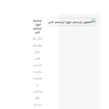
ترسیم
نیوز-
ترسیم
خبر
آنان که
رهسپار
دیار
هنر
شدند
یابنده
بصیرت
و
صاحب
نظر
شدند