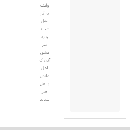
واقف
به کار
عقل
شدند
و به
سر
عشق
آنان که
اهل
دانش
و اهل
هنر
شدند