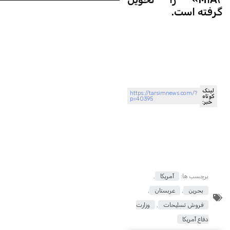
گرفته است.
لینک
https://tarsimnews.com/?
کوتاه
p=40395
خبر:
برچسب ها:
آمریکا
,
بحرین
,
عربستان
,
فروش تسلیحات
,
وزارت
دفاع آمریکا