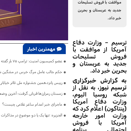
موافقت با فروش تسلیحات
جدید به عربستان و بحرین
خبر داد.
ترسیم – وزارت دفاع
آمریکا از موافقت با
مهمترین اخبار
فروش تسلیحات
عضو کمیسیون امنیت: ترامپ ۷۵ بار گفته تنگه هرمز باز است/ اگر ایران را نابود کرده‌اید، پس چرا تلفات می‌دهید و فرار می‌کنید؟
جدید به عربستان و
بحرین خبر داد.
حکم جالب عامل مرگ خرس در مشگین‌ ش
به گزارش خبرگزاری
رییس پانزدهمین جشنواره ملی تئاتر خیابا
ترسیم نیوز
، به نقل از
شبکه روسیا الیوم،
زمستان رمزارزها قربانی گرفت؛ آخرین وضعیت
وزارت دفاع آمریکا
ماجرای خبر اعدام ساغر غلامی چیست؟
(پنتاگون) اعلام کرد که
وزارت امور خارجه
الجزیره: تنها یک یا دو موضوع در مذاکرات 
آمریکا با فروش
احتمالی برنامه