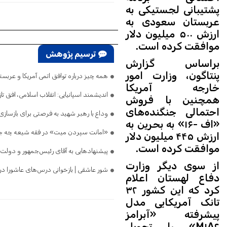
پشتیبانی لجستیکی به
عربستان سعودی به
ارزش ۵۰۰ میلیون دلار
موافقت کرده است.
ترسیم پژوهش
براساس گزارش
پنتاگون، وزارت امور
همه چیز درباره توافق اتمی آمریکا و عرب
خارجه آمریکا
اندیشمند اسپانیایی: انقلاب اسلامی، افق 
همچنین با فروش
احتمالی جنگنده‌های
وداع با رهبر شهید به فرصتی برای بازسازی 
«اف -۱۶» به بحرین به
«امانت سپردن میت» در فقه شیعه چه جا
ارزش ۴۴۵ میلیون دلار
موافقت کرده است.
پیشنهادهایی به آقای رئیس‌جمهور و دولت
از سوی دیگر وزارت
شور عاشقی | بازخوانی درس‌های عاشورا در 
دفاع لهستان اعلام
کرد که این کشور ۳۲
تانک آمریکایی مدل
پیشرفته «آبرامز
M۱A۲» را تحویل