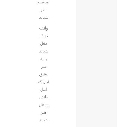
صاحب
نظر
شدند
واقف
به کار
عقل
شدند
و به
سر
عشق
آنان که
اهل
دانش
و اهل
هنر
شدند