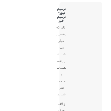
ترسیم
نیوز-
ترسیم
خبر
آنان که
رهسپار
دیار
هنر
شدند
یابنده
بصیرت
و
صاحب
نظر
شدند
واقف
به کار