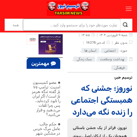
شنبه ۹ فروردین ۱۴۰۴
۱۴:۵۵
بدون نظر
کدخبر:14078
حوزه:
اجتماعی
,
استان ها
,
بهداشت وسلامت
,
سبک زندگی
,
مهمترین
فرهنگی
اخبار
ترسیم خبر،
عضو کمیسیون
نوروز؛ جشنی که
امنیت: ترامپ ۷۵
بار گفته تنگه هرمز
باز است/ اگر ایران
همبستگی اجتماعی
را نابود کرده‌اید،
پس چرا تلفات
را زنده نگه می‌دارد
می‌دهید و فرار
می‌کنید؟
حکم جالب
نوروز، فراتر از یک جشن باستانی
عامل مرگ خرس
در مشگین‌ شهر
همچنان یکی از ارکان اصلی پیوند