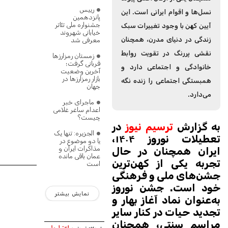
رییس
نسل‌ها و اقوام ایرانی است. این
پانزدهمین
جشنواره ملی تئاتر
آیین کهن با وجود تغییرات سبک
خیابانی شهروند
زندگی در دنیای مدرن، همچنان
معرفی شد
نقشی پررنگ در تقویت روابط
زمستان رمزارزها
قربانی گرفت؛
خانوادگی و اجتماعی دارد و
آخرین وضعیت
بازار رمزارزها در
همبستگی اجتماعی را زنده نگه
جهان
می‌دارد.
ماجرای خبر
اعدام ساغر غلامی
چیست؟
به گزارش
ترسیم نیوز
در
الجزیره: تنها یک
تعطیلات نوروز ۱۴۰۴،
یا دو موضوع در
مذاکرات ایران و
ایران همچنان در حال
عمان باقی مانده
تجربه یکی از کهن‌ترین
است
جشن‌های ملی و فرهنگی
خود است. جشن نوروز
نمایش بیشتر
به‌عنوان نماد آغاز بهار و
تجدید حیات در کنار سایر
مراسم سنتی، همچنان