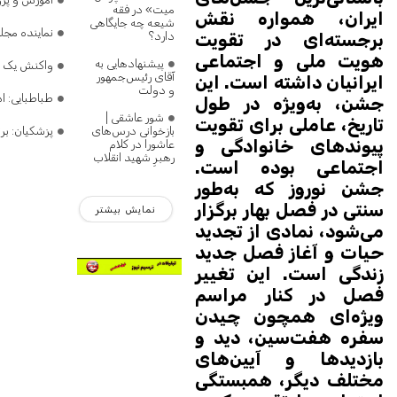
میت» در فقه
ایران، همواره نقش
شیعه چه جایگاهی
نماینده مج
دارد؟
برجسته‌ای در تقویت
هویت ملی و اجتماعی
پیشنهادهایی به
واکنش یک نم
آقای رئیس‌جمهور
ایرانیان داشته است. این
و دولت
طباطبایی: 
جشن، به‌ویژه در طول
شور عاشقی |
تاریخ، عاملی برای تقویت
بازخوانی درس‌های
پزشکیان: بر
پیوندهای خانوادگی و
عاشورا در کلام
رهبرِ شهید انقلاب
اجتماعی بوده است.
جشن نوروز که به‌طور
سنتی در فصل بهار برگزار
نمایش بیشتر
می‌شود، نمادی از تجدید
حیات و آغاز فصل جدید
زندگی است. این تغییر
فصل در کنار مراسم
ویژه‌ای همچون چیدن
سفره هفت‌سین، دید و
بازدیدها و آیین‌های
مختلف دیگر، همبستگی