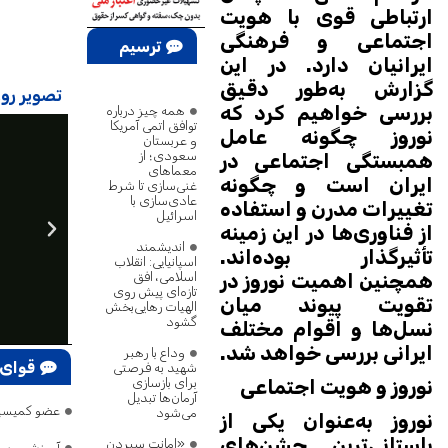
ارتباطی قوی با هویت
اجتماعی و فرهنگی
ترسیم
ایرانیان دارد. در این
پژوهش
گزارش به‌طور دقیق
تصویر روز
بررسی خواهیم کرد که
همه چیز درباره
توافق اتمی آمریکا
نوروز چگونه عامل
و عربستان
سعودی؛ از
همبستگی اجتماعی در
معماهای
ایران است و چگونه
غنی‌سازی تا شرط
عادی‌سازی با
تغییرات مدرن و استفاده
اسرائیل
از فناوری‌ها در این زمینه
اندیشمند
تأثیرگذار بوده‌اند.
اسپانیایی: انقلاب
اسلامی، افق
همچنین اهمیت نوروز در
تازه‌ای پیش روی
تقویت پیوند میان
الهیات رهایی‌بخش
گشود
نسل‌ها و اقوام مختلف
ایرانی بررسی خواهد شد.
وداع با رهبر
قوای 
شهید به فرصتی
برای بازسازی
نوروز و هویت اجتماعی
آرمان‌ها تبدیل
عضو کمیسیون امنیت: ترامپ ۷۵ بار گفته تنگه هرمز 
می‌شود
نوروز به‌عنوان یکی از
باستانی‌ترین جشن‌های
«امانت سپردن
آموزش و پر