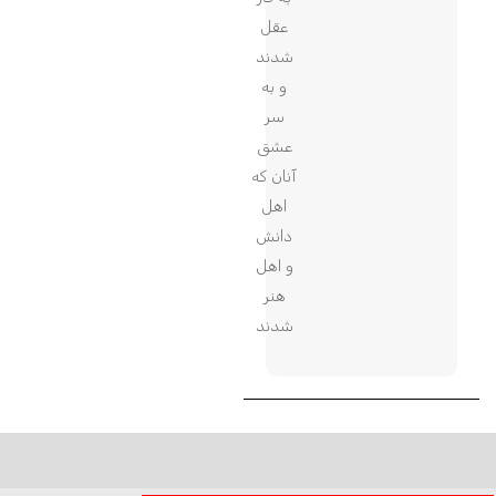
عقل
شدند
و به
سر
عشق
آنان که
اهل
دانش
و اهل
هنر
شدند