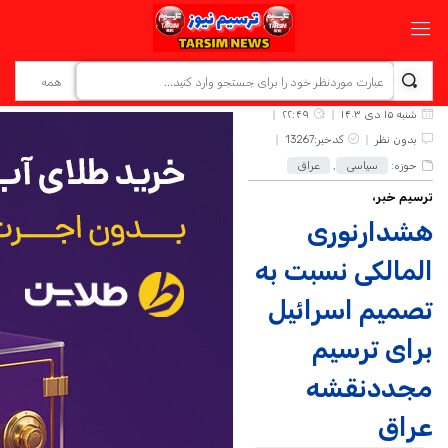
شنبه ۱۵ دی ۱۴۰۳
۲۲:۴۹
بدون نظر
کدخبر:13267
حوزه:
سیاسی
,
عراق
ترسیم خبر،
هشدارنوری
المالکی نسبت به
تصمیم اسرائیل
برای ترسیم
مجددنقشه
عراق