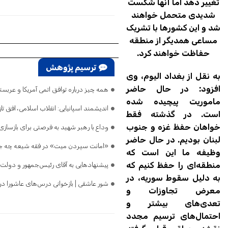
تغییر دهد اما آنها شکست
شدیدی متحمل خواهند
شد و این کشورها با تشریک‌
مساعی همدیگر از منطقه
حفاظت خواهند کرد.
ترسیم پژوهش
به نقل از بغداد الیوم، وی
افزود: در حال حاضر
همه چیز درباره توافق اتمی آمریکا و عرب
ماموریت پیچیده شده
اندیشمند اسپانیایی: انقلاب اسلامی، افق 
است. در گذشته فقط
خواهان حفظ غزه و جنوب
وداع با رهبر شهید به فرصتی برای بازسازی 
لبنان بودیم. در حال حاضر
«امانت سپردن میت» در فقه شیعه چه جا
وظیفه ما این است که
منطقه‌ای را حفظ کنیم که
پیشنهادهایی به آقای رئیس‌جمهور و دولت
به دلیل سقوط سوریه، در
شور عاشقی | بازخوانی درس‌های عاشورا در 
معرض تجاوزات و
تعدی‌های بیشتر و
احتمال‌های ترسیم مجدد