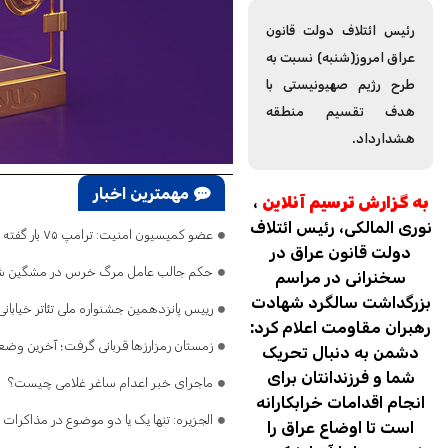
رئیس ائتلاف دولت قانون
عراق امروز(شنبه) نسبت به
طرح رژیم صهیونیستی با
هدف تقسیم منطقه
هشدارداد.
مهمترین اخبار
به گزارش ترسیم آنلاین
،
نوری المالکی، رئیس ائتلاف
عضو کمیسیون امنیت: ترامپ ۷۵ بار گفته تنگه هرمز باز است/ اگر ایران را نابود کرده‌اید، پس چرا تلفات می‌دهید و فرار می‌کنید؟
دولت قانون عراق در
حکم جالب عامل مرگ خرس در مشگین‌ ش
سخنرانی در مراسم
بزرگداشت سالگرد شهادت
رییس پانزدهمین جشنواره ملی تئاتر خیابا
رهبران مقاومت اعلام کرد:
زمستان رمزارزها قربانی گرفت؛ آخرین وضعیت
دشمن به دنبال تحریک
شما و فرزندانتان برای
ماجرای خبر اعدام ساغر غلامی چیست؟
انجام اقدامات خرابکارانه
الجزیره: تنها یک یا دو موضوع در مذاکرات 
است تا اوضاع عراق را