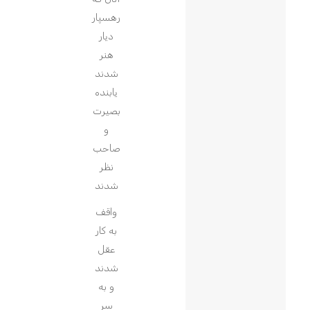
رهسپار
دیار
هنر
شدند
یابنده
بصیرت
و
صاحب
نظر
شدند
واقف
به کار
عقل
شدند
و به
سر