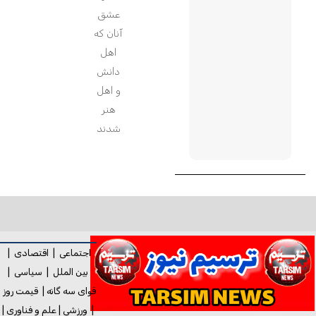
عشق
آنان که
اهل
دانش
و اهل
هنر
شدند
اجتماعی
|
اقتصادی
|
بین الملل
|
سیاسی
|
قوای سه گانه
|
قیمت روز
|
ورزشی
|
علم و فناوری
|