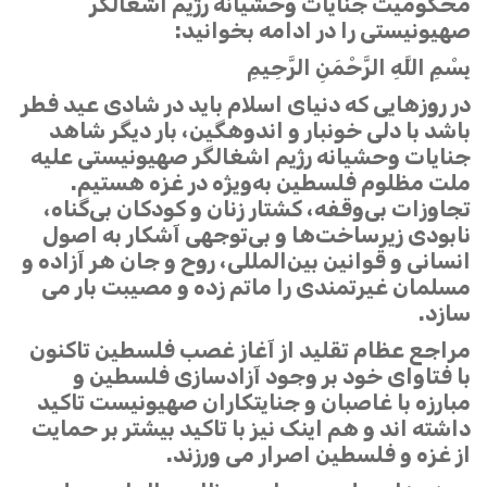
محکومیت جنایات وحشیانه رژیم اشغالگر
صهیونیستی را در ادامه بخوانید:
بِسْمِ اللَّهِ الرَّحْمَنِ الرَّحِیمِ
در روزهایی که دنیای اسلام باید در شادی عید فطر
باشد با دلی خونبار و اندوهگین، بار دیگر شاهد
جنایات وحشیانه رژیم اشغالگر صهیونیستی علیه
ملت مظلوم فلسطین به‌ویژه در غزه هستیم.
تجاوزات بی‌وقفه، کشتار زنان و کودکان بی‌گناه،
نابودی زیرساخت‌ها و بی‌توجهی آشکار به اصول
انسانی و قوانین بین‌المللی، روح و جان هر آزاده و
مسلمان غیرتمندی را ماتم زده و مصیبت بار می
سازد.
مراجع عظام تقلید از آغاز غصب فلسطین تاکنون
با فتاوای خود بر وجود آزادسازی فلسطین و
مبارزه با غاصبان و جنایتکاران صهیونیست تاکید
داشته اند و هم اینک نیز با تاکید بیشتر بر حمایت
از غزه و فلسطین اصرار می ورزند.