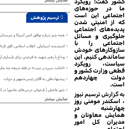
کشور گفت: رویکرد
ما در حوزه‌های
اجتماعی این است
ترسیم پژوهش
که از امنیتی شدن
پدیده‌های اجتماعی
جلوگیری و مسائل
همه چیز درباره توافق اتمی آمریکا و عربستا
اجتماعی را با
اندیشمند اسپانیایی: انقلاب اسلامی، افق تا
سازوکارهای خودش
ساماندهی کنیم. این
وداع با رهبر شهید به فرصتی برای بازسازی آر
سیاست، رویکرد
«امانت سپردن میت» در فقه شیعه چه جایگ
قطعی وزارت کشور و
دولت چهاردهم
پیشنهادهایی به آقای رئیس‌جمهور و دولت
است.
شور عاشقی | بازخوانی درس‌های عاشورا در کل
به گزارش ترسیم نیوز
نمایش بیشتر
، اسکندر مومنی روز
چهارشنبه در
همایش معاونان و
مدیران کل امور
اجتماعی