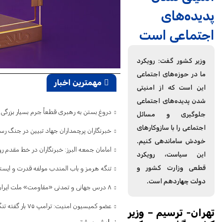
پدیده‌های
اجتماعی است
وزیر کشور گفت: رویکرد
ما در حوزه‌های اجتماعی
مهمترین اخبار
این است که از امنیتی
شدن پدیده‌های اجتماعی
دروغ بستن به رهبری قطعاً جرم بسیار بزرگ
جلوگیری و مسائل
اجتماعی را با سازوکارهای
خبرنگاران پرچمداران جهاد تبیین در جنگ رس
خودش ساماندهی کنیم.
امامان جمعه البرز: خبرنگاران در خط مقدم 
این سیاست، رویکرد
قطعی وزارت کشور و
تنگه‌ هرمز و باب المندب مولفه قدرت و ایس
دولت چهاردهم است.
۸ درس جهانی و تمدنی «مقاومت» ملت ایران در جنگ تحمیلی سوم / دنیا ارزش مقاومت را فهمید
عضو کمیسیون امنیت: ترامپ ۷۵ بار گفته تنگه هرمز باز است/ اگر ایران را نابود کرده‌اید، پس چرا تلفات می‌دهید و فرار می‌کنید؟
تهران- ترسیم – وزیر
نمایش بیشتر