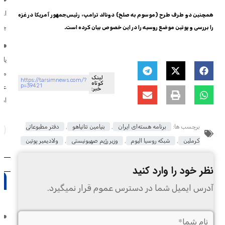
اعد
همچنین دو طرف طرح (موسوم به صلح) دونالد ترامپ، رئیس‌جمهور آمریکا در غزه
چی
را بررسی و پوتین موضع روسیه را در این خصوص بیان کرده است.
ا
یا 
مذا
لینک
https://tarsimnews.com/?
کوتاه
p=39421
عما
خبر:
اس
برچسب ها:
برنامه هسته‌ای ایران
,
بنیامین نتانیاهو
,
دفتر مطبوعاتی
کرملین
,
شبکه روسیا الیوم
,
وزیر رژیم صهیونیستی
,
ولادیمیر پوتین
نظر خود را وارد کنید
آدرس ایمیل شما در دسترس عموم قرار نمیگیرد.
ه