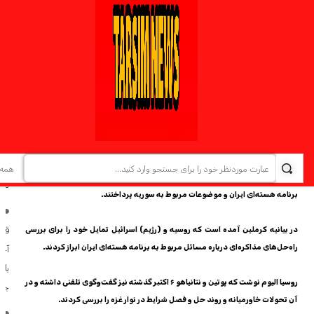
می‌
ترسیم – منابع رسمی روسیه از گفت‌وگوی رئیس جمهوری این کشور و نخست وزیر
رژیم صهیونیستی درباره برنامه هسته‌ای ایران و برخی تحولات منطقه خبر دادند.
ح
عا
به گزارش خبرگزاری ترسیم نیوز
به نقل از شبکه روسیا الیوم، دفتر مطبوعاتی کرملین
در 
اعلام کرد که ولادیمیر پوتین رئیس جمهوری روسیه و بنیامین نتانیاهو نخست وزیر
رژیم اسرائیل در تماس تلفنی، تبادل نظر جامعی درباره وضعیت خاورمیانه، از جمله
ر
تحولات نوار غزه در چارچوب اجرای توافق آتش‌بس و روند تبادل اسرای فلسطینی و
پان
صهیونیست انجام دادند.
جشن
خیا
همچنین براساس گزارش کرملین، در این گفت‌وگو، دو طرف به بررسی وضعیت
مع
برنامه هسته‌ای ایران و موضوعات مربوط به سوریه پرداختند.
ز
در بیانیه کرملین آمده است که روسیه و (رژیم) اسرائیل تمایل خود را برای بررسی
قرب
راه‌حل‌های مذاکره‌ای درباره مسائل مربوط به برنامه هسته‌ای ایران ابراز کردند.
آخ
باز
روسیا الیوم نوشت که پوتین و نتانیاهو ۶ اکتبر گذشته نیز گفت‌وگوی تلفنی داشته و در
جه
آن تحولات خاورمیانه و روند حل و فصل شرایط در نوار غزه را بررسی کردند.
م