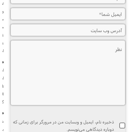
توا
و ع
سعو
مع
غنی
عاد
اسر
ا
اسپ
اسل
تاز
اله
گش
و
ذخیره نام، ایمیل و وبسایت من در مرورگر برای زمانی که
شهی
دوباره دیدگاهی می‌نویسم.
برا