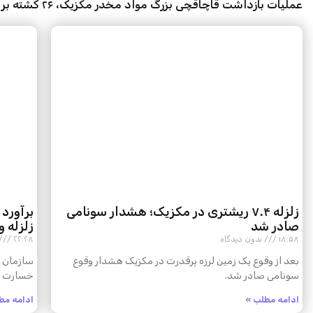
عملیات بازداشت قاچاقچی بزرگ مواد مخدر مکزیک، ۲۶ کشته بر جای گذاشت+ فیلم
زلزله ۷.۴ ریشتری در مکزیک؛ هشدار سونامی
برآورد
صادر شد
زلزله و
۱۸:۵۸
بدون دیدگاه
۲۲:۲۸
بعد از وقوع یک زمین لرزه پرقدرت در مکزیک هشدار وقوع
سونامی صادر شد.
خسارت مس
ادامه مطلب »
ادامه مط