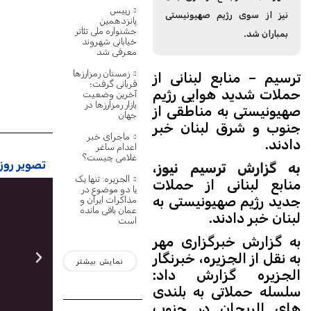
رییس
نیز از سوی رژیم صهیونیستی
پانزدهمین
جشنواره ملی تئاتر
بمباران شد.
خیابانی شهروند
معرفی شد
زمستان رمزارزها
ترسیم – منابع لبنانی از
قربانی گرفت؛
حملات شدید هوایی رژیم
آخرین وضعیت
بازار رمزارزها در
صهیونیستی به مناطقی از
جهان
جنوب و شرق لبنان خبر
ماجرای خبر
دادند.
اعدام ساغر
غلامی چیست؟
تصویر روز:
به گزارش ترسیم نیوز
،
الجزیره: تنها یک
منابع لبنانی از حملات
یا دو موضوع در
جدید رژیم صهیونیستی به
مذاکرات ایران و
عمان باقی مانده
لبنان خبر دادند.
است
به گزارش خبرگزاری مهر
به نقل از الجزیره، خبرنگار
نمایش بیشتر
الجزیره گزارش داد:
سلسله حملاتی به بلندی
های الریحان در جنوب