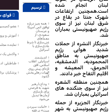
لبنان انجام شده
ترسیم
است.همچنین ارتفاعات
قوای س
شهرک جنتا در بقاع در
پژوهش
شرق لبنان نیز از سوی
همه چیز درباره
عضو کمیسیون امنیت: ترامپ ۷۵ بار گفته تنگه هرمز باز ا
توافق اتمی آمریکا
رژیم صهیونیستی بمباران
و عربستان
شد.
سعودی؛ از
آموزش و پرو
معماهای
غنی‌سازی تا شرط
خبرنگار النشره از حملات
نماینده مجل
عادی‌سازی با
شدید هوایی رژیم
اسرائیل
واکنش یک نما
صهیونیستی به مناطق
اندیشمند
المحمودیه، الدمشقیه،
اسپانیایی: انقلاب
طباطبایی: ا
اسلامی، افق
الجرمق، المعیشه و
تازه‌ای پیش روی
اقلیم التفاح خبر دادند.
پزشکیان: برن
الهیات رهایی‌بخش
گشود
همچنین منطقه الشعره
وداع با رهبر
نیز از سوی جنگنده های
شهید به فرصتی
برای بازسازی
اسرائیلی بمباران شد.
آرمان‌ها تبدیل
می‌شود
خبرنگار الجزیره از حمله
«امانت سپردن
رژیم صهیونیستی به شهر
میت» در فقه