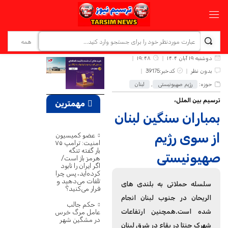
دوشنبه ۱۹ آبان ۱۴۰۴
۱۹:۴۸
بدون نظر
کدخبر:39175
حوزه:
رژیم صهیونیستی
,
لبنان
ترسیم بین الملل،
مهمترین
بمباران سنگین لبنان
اخبار
از سوی رژیم
عضو کمیسیون
امنیت: ترامپ ۷۵
بار گفته تنگه
صهیونیستی
هرمز باز است/
اگر ایران را نابود
کرده‌اید، پس چرا
تلفات می‌دهید و
سلسله حملاتی به بلندی های
فرار می‌کنید؟
الریحان در جنوب لبنان انجام
حکم جالب
شده است.همچنین ارتفاعات
عامل مرگ خرس
در مشگین‌ شهر
شهرک جنتا در بقاع در شرق لبنان