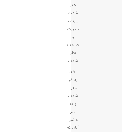
هنر
شدند
یابنده
بصیرت
و
صاحب
نظر
شدند
واقف
به کار
عقل
شدند
و به
سر
عشق
آنان که