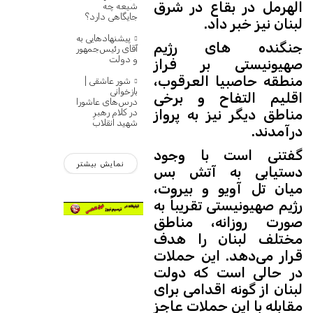
الهرمل در بقاع در شرق
شیعه چه
جایگاهی دارد؟
لبنان نیز خبر داد.
پیشنهادهایی به
جنگنده های رژیم
آقای رئیس‌جمهور
و دولت
صهیونیستی بر فراز
منطقه حاصبیا العرقوب،
شور عاشقی |
بازخوانی
اقلیم التفاح و برخی
درس‌های عاشورا
مناطق دیگر نیز به پرواز
در کلام رهبرِ
شهید انقلاب
درآمدند.
گفتنی است با وجود
نمایش بیشتر
دستیابی به آتش بس
میان تل آویو و بیروت،
رژیم صهیونیستی تقریباً به
صورت روزانه، مناطق
مختلف لبنان را هدف
قرار می‌دهد. این حملات
در حالی است که دولت
لبنان از گونه اقدامی برای
مقابله با این حملات عاجز