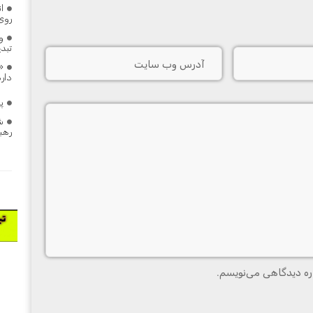
ان
روی
ود
تبد
«
دارد
پ
ش
رهبر
ره دیدگاهی می‌نویسم.