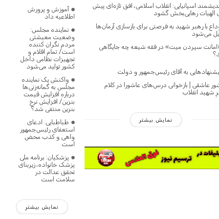
دیشمند اسپانیایی: انقلاب اسلامی، افق تازه‌ای پیش
آموزش و پرورش
 الهیات رهایی‌بخش گشود
اطلاعیه داد
اع با رهبر شهید به فرصتی برای بازسازی آرمان‌ها
نماینده مجلس:
یل می‌شود
وضعیت معیشتی
مردم نگران کننده
امانت سپردن میت» در فقه شیعه چه جایگاهی
است/ تمام اقلام و
؟
تجهیزات نظامی داخل
کشور تولید می‌شود
یشنهادهایی به آقای رئیس‌جمهور و دولت
واکنش یک نماینده
ور عاشقی | بازخوانی درس‌های عاشورا در کلام
مجلس به گمانه‌زنی‌ها
ِ شهید انقلاب
درباره افزایش قیمت
بنزین/ افزایش نرخ
بنزین منتفی شد؟
نمایش بیشتر
طباطبایی: ادعای
استعفای رئیس‌جمهور
واهی و کذب محض
است
پزشکیان: برنامه ملی
پزشک خانواده، زیربنای
تحقق عدالت در
سلامت است
نمایش بیشتر