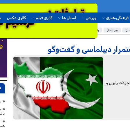
فرهنگی،هنری
ورزشی
استان ها
گالری فیلم
گالری عکس
س
ران
,
بین الملل
,
پاکستان
,
وزارت امور خارجه
ستمرار دیپلماسی و گفت‌وگو
حولات رایزنی و
د
خب
دشم
ا
هست