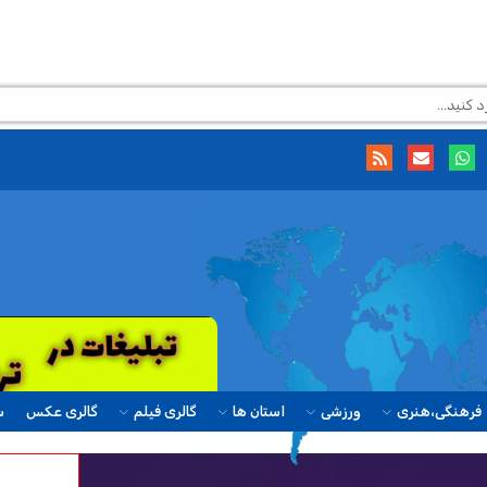
فرهنگی،هنری
ورزشی
استان ها
گالری فیلم
گالری عکس
س