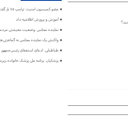
عضو کمیسیون امنیت: ترامپ ۷۵ بار گفته تنگه هرمز باز است/ اگر ایران را نابود کرده‌اید، پس چرا تلفات می‌دهید و فرار می‌کنید؟
آموزش و پرورش اطلاعیه داد
نماینده مجلس: وضعیت معیشتی مردم نگر
واکنش یک نماینده مجلس به گمانه‌زنی‌ها
طباطبایی: ادعای استعفای رئیس‌جمهو
پزشکیان: برنامه ملی پزشک خانواده، زی