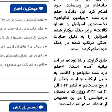
بیانیه‌ای در وب‌سایت خود
مهمترین اخبار
اعلام کرد این دادگاه حکم
بازداشت «بنیامین نتانیاهو»
عضو کمیسیون امنیت: ترامپ ۷۵ بار گفته تنگه هرمز باز است/ اگر ایران را نابود کرده‌اید، پس چرا تلفات می‌دهید و فرار می‌کنید؟
نخست‌وزیر اسرائیل و «یوآو
حکم جالب عامل مرگ خرس در مش
گالانت» وزیر جنگ برکنار شده
اسرائیل را به دلیل جنایات
رییس پانزدهمین جشنواره ملی تئات
جنگی مرتکب شده در جنگ
زمستان رمزارزها قربانی گرفت؛ آخری
غزه صادر کرده است.
ماجرای خبر اعدام ساغر غلامی چ
طبق گزارش راشا تودی، در این
الجزیره: تنها یک یا دو موضوع در م
بیانیه آمده است: «حکم
بازداشت نتانیاهو و گالانت به
دلیل ارتکاب جنایات جنگی از
تاریخ دست‌کم ۸ اکتبر ۲۰۲۳ الی
۲۰ مه ۲۰۲۴، روزی که دادستان
درخواستی را در این خصوص
ارائه داد، صادر شده است.»
ترسیم پژوهش