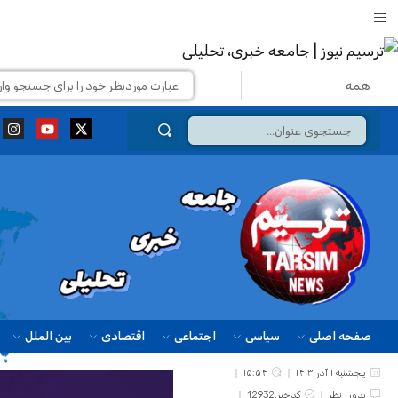
صفحه اصلی
سیاسی
اجتماعی
اقتصادی
بین الملل
پنجشنبه ۱ آذر ۱۴۰۳
۱۵:۵۴
بدون نظر
کدخبر:12932