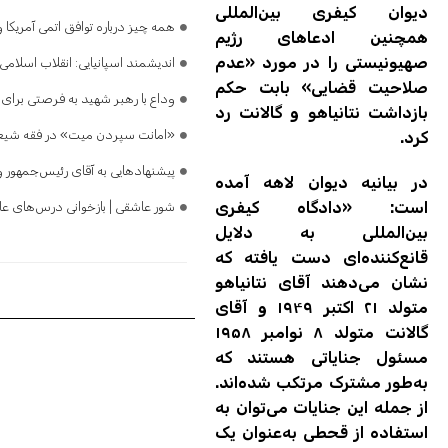
دیوان کیفری بین‌المللی
همه چیز درباره توافق اتمی آمریکا
همچنین ادعاهای رژیم
صهیونیستی را در مورد «عدم
اندیشمند اسپانیایی: انقلاب اسلام
صلاحیت قضایی» بابت حکم
وداع با رهبر شهید به فرصتی برای ب
بازداشت نتانیاهو و گالانت رد
«امانت سپردن میت» در فقه شیعه
کرد.
پیشنهادهایی به آقای رئیس‌جمهور 
در بیانیه دیوان لاهه آمده
است: «دادگاه کیفری
شور عاشقی | بازخوانی درس‌های عاش
بین‌المللی به دلایل
قانع‌کننده‌ای دست یافته که
نشان می‌دهند آقای نتانیاهو
متولد ۲۱ اکتبر ۱۹۴۹ و آقای
گالانت متولد ۸ نوامبر ۱۹۵۸
مسئول جنایاتی هستند که
به‌طور مشترک مرتکب شده‌اند.
از جمله این جنایات می‌توان به
استفاده از قحطی به‌عنوان یک