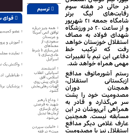
در حالی در هفته سوم
ترسیم
رقابت‌های لیگ برتر
قوای س
پژوهش
شامگاه جمعه ۲۱ شهریور
و از ساعت ۲۰ در ورزشگاه
همه چیز درباره
عضو کمیسیون امنیت: ترامپ ۷۵ بار گفته تنگه هرمز باز ا
توافق اتمی آمریکا
شهدای فولاد به مصاف
و عربستان
استقلال خوزستان خواهد
سعودی؛ از
آموزش و پرو
معماهای
رفت که ترکیب خط
غنی‌سازی تا شرط
نماینده مجل
عادی‌سازی با
دفاعی این تیم با تغییرات
اسرائیل
مهمی همراه خواهد شد.
واکنش یک نما
اندیشمند
رستم آشورماتوف مدافع
اسپانیایی: انقلاب
طباطبایی: ا
اسلامی، افق
ازبکستانی استقلال،
تازه‌ای پیش روی
پزشکیان: برن
الهیات رهایی‌بخش
همچنان دوران
گشود
مصدومیت خود را پشت
وداع با رهبر
سر می‌گذارد و قادر به
شهید به فرصتی
همراهی آبی‌پوشان در این
برای بازسازی
آرمان‌ها تبدیل
مسابقه نیست. همچنین
می‌شود
عارف غلامی دیگر مدافع
«امانت سپردن
استقلال نیز با مصدومیت
میت» در فقه