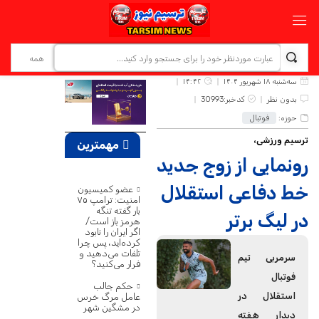
سه‌شنبه ۱۸ شهریور ۱۴۰۴
۱۴:۴۲
بدون نظر
کدخبر:30993
حوزه:
فوتبال
ترسیم ورزشی،
مهمترین
رونمایی از زوج جدید
اخبار
خط دفاعی استقلال
عضو کمیسیون
امنیت: ترامپ ۷۵
بار گفته تنگه
در لیگ برتر
هرمز باز است/
اگر ایران را نابود
کرده‌اید، پس چرا
تلفات می‌دهید و
سرمربی تیم
فرار می‌کنید؟
فوتبال
حکم جالب
استقلال در
عامل مرگ خرس
در مشگین‌ شهر
دیدار هفته