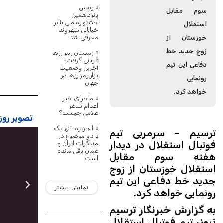
رییس
سوم مقابل
پانزدهمین
جشنواره ملی تئاتر
استقلال
خیابانی شهروند
معرفی شد
خوزستان از
زوج جدید خط
زمستان رمزارزها
قربانی گرفت؛
دفاعی این تیم
آخرین وضعیت
بازار رمزارزها در
رونمایی
جهان
خواهد کرد.
ماجرای خبر
اعدام ساغر
غلامی چیست؟
تصویر روز:
الجزیره: تنها یک
ترسیم – سرمربی تیم
یا دو موضوع در
فوتبال استقلال در دیدار
مذاکرات ایران و
عمان باقی مانده
هفته سوم مقابل
است
استقلال خوزستان از زوج
جدید خط دفاعی این تیم
نمایش بیشتر
رونمایی خواهد کرد.
به گزارش خبرنگار ترسیم
نیوز
،
تیم فوتبال استقلال