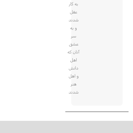
به کار
عقل
شدند
و به
سر
عشق
آنان که
اهل
دانش
و اهل
هنر
شدند