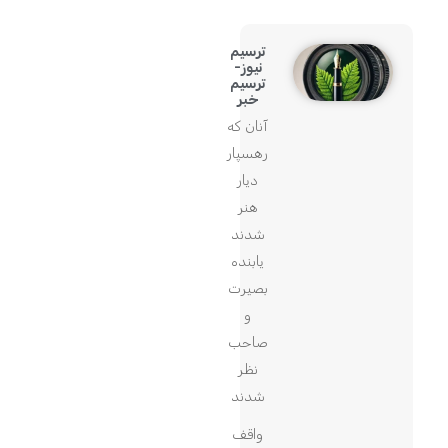
ترسیم
نیوز-
ترسیم
خبر
آنان که
رهسپار
دیار
هنر
شدند
یابنده
بصیرت
و
صاحب
نظر
شدند
واقف