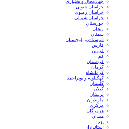
چهارمحال و بختیاری
خراسان جنوبی
خراسان رضوی
خراسان شمالی
خوزستان
زنجان
سمنان
سیستان و بلوچستان
فارس
قزوین
قم
کردستان
کرمان
کرمانشاه
کهگیلویه و بویراحمد
گلستان
گیلان
لرستان
مازندران
مرکزی
هرمزگان
همدان
یزد
استانداران