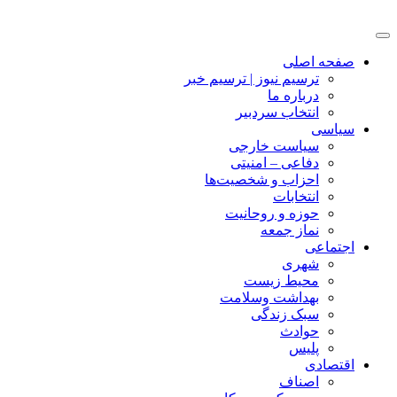
صفحه اصلی
ترسیم نیوز | ترسیم خبر
درباره ما
انتخاب سردبیر
سیاسی
سیاست خارجی
دفاعی – امنیتی
احزاب و شخصیت‌ها
انتخابات
حوزه و روحانیت
نماز جمعه
اجتماعی
شهری
محیط زیست
بهداشت وسلامت
سبک زندگی
حوادث
پلیس
اقتصادی
اصناف