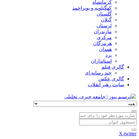
کرمانشاه
کهگیلویه و بویراحمد
گلستان
گیلان
لرستان
مازندران
مرکزی
هرمزگان
همدان
یزد
استانداران
گالری فیلم
چند رسانه ای
گالری عکس
سایت رهبر انقلاب
X-twitter