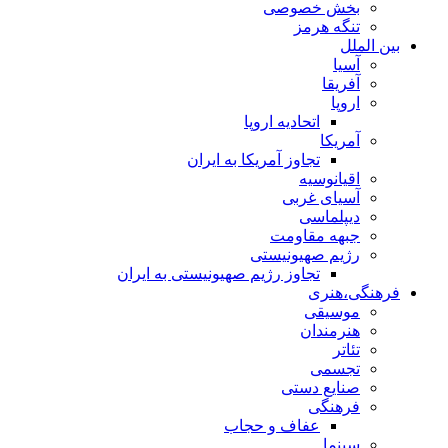
بخش خصوصی
تنگه هرمز
بین الملل
آسیا
آفریقا
اروپا
اتحادیه اروپا
آمریکا
تجاوز آمریکا به ایران
اقیانوسیه
آسیای غربی
دیپلماسی
جبهه مقاومت
رژیم صهیونیستی
تجاوز رژیم صهیونیستی به ایران
فرهنگی،هنری
موسیقی
هنرمندان
تئاتر
تجسمی
صنایع دستی
فرهنگی
عفاف و حجاب
سینما