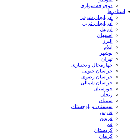
دوچرخه سواری
استان ها
آذربایجان شرقی
آذربایجان غربی
اردبیل
اصفهان
البرز
ایلام
بوشهر
تهران
چهارمحال و بختیاری
خراسان جنوبی
خراسان رضوی
خراسان شمالی
خوزستان
زنجان
سمنان
سیستان و بلوچستان
فارس
قزوین
قم
کردستان
کرمان