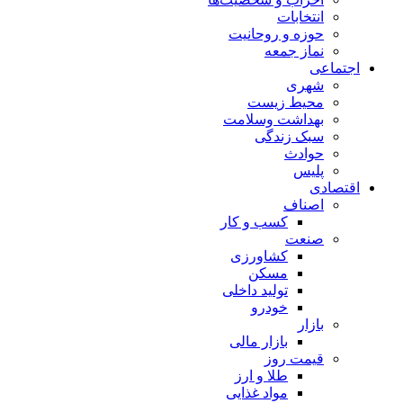
انتخابات
حوزه و روحانیت
نماز جمعه
اجتماعی
شهری
محیط زیست
بهداشت وسلامت
سبک زندگی
حوادث
پلیس
اقتصادی
اصناف
کسب و کار
صنعت
کشاورزی
مسکن
تولید داخلی
خودرو
بازار
بازار مالی
قیمت روز
طلا و ارز
مواد غذایی