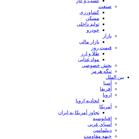
کسب و کار
صنعت
کشاورزی
مسکن
تولید داخلی
خودرو
بازار
بازار مالی
قیمت روز
طلا و ارز
مواد غذایی
بخش خصوصی
تنگه هرمز
بین الملل
آسیا
آفریقا
اروپا
اتحادیه اروپا
آمریکا
تجاوز آمریکا به ایران
اقیانوسیه
آسیای غربی
دیپلماسی
جبهه مقاومت