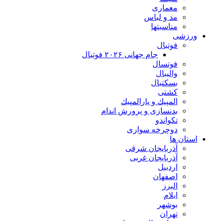
معماری
مد و لباس
مناسبتها
ورزشی
فوتبال
جام جهانی ۲۰۲۶ فوتبال
فوتسال
والیبال
بسکتبال
کشتی
المپيك و پارالمپيك
بدنسازی و پرورش اندام
تکواندو
دوچرخه سواری
استان ها
آذربایجان شرقی
آذربایجان غربی
اردبیل
اصفهان
البرز
ایلام
بوشهر
تهران