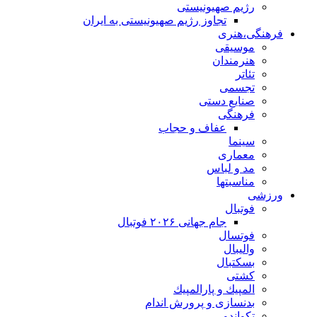
رژیم صهیونیستی
تجاوز رژیم صهیونیستی به ایران
فرهنگی،هنری
موسیقی
هنرمندان
تئاتر
تجسمی
صنایع دستی
فرهنگی
عفاف و حجاب
سینما
معماری
مد و لباس
مناسبتها
ورزشی
فوتبال
جام جهانی ۲۰۲۶ فوتبال
فوتسال
والیبال
بسکتبال
کشتی
المپيك و پارالمپيك
بدنسازی و پرورش اندام
تکواندو