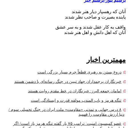
ترسیم نیوز-ترسیم خبر
آنان که رهسپار دیار هنر شدند
یابنده بصیرت و صاحب نظر شدند
واقف به کار عقل شدند و به سر عشق
آنان که اهل دانش و اهل هنر شدند
مهمترین اخبار
دروغ بستن به رهبری قطعاً جرم بسیار بزرگی است
خبرنگاران پرچمداران جهاد تبیین در جنگ رسانه‌ای با دشمن هستند
امامان جمعه البرز: خبرنگاران در خط مقدم روایت هستند
تنگه‌ هرمز و باب المندب مولفه قدرت و ایستادگی است
۸ درس جهانی و تمدنی «مقاومت» ملت ایران در جنگ تحمیلی سوم /
دنیا ارزش مقاومت را فهمید
عضو کمیسیون امنیت: ترامپ ۷۵ بار گفته تنگه هرمز باز است/ اگر