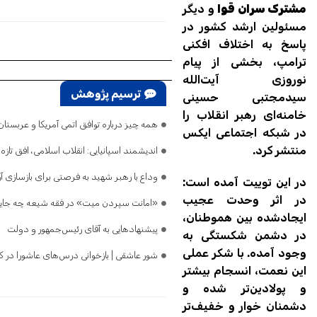
مشترک سران قوا
و دیگر
مسئولین ارشد کشور در
پاسخ به اختلاف افکنی
ترامپ، بخشی از پیام
نوروزی آیت‌الله
ترسیم پژوهش
سیدمجتبی حسینی
خامنه‌ای رهبر انقلاب را
همه چیز درباره توافق اتمی آمریکا و عربست
در شبکه اجتماعی ایکس
منتشر کرد.
اندیشمند اسپانیایی: انقلاب اسلامی، افق تا
وداع با رهبر شهید به فرصتی برای بازسازی آ
در این توییت آمده است:
در اثر وحدت عجیب
«امانت سپردن میت» در فقه شیعه چه جایگ
ایجادشده بین هموطنان،
پیشنهادهایی به آقای رئیس‌جمهور و دولت
در دشمن شکستگی به
وجود آمده. با شکر عملی
شور عاشقی | بازخوانی درس‌های عاشورا در کل
این نعمت، انسجام بیشتر
و پولادین‌تر شده و
دشمنان خوار و خفیف‌تر