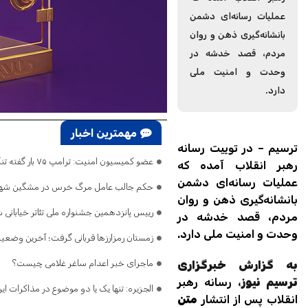
عملیات رسانه‌ای دشمن
بانشانه‌گیری ذهن و روان
مردم، قصد خدشه در
وحدت و امنیت ملی
دارد.
مهمترین اخبار
ترسیم – در توییت رسانه
عضو کمیسیون امنیت: ترامپ ۷۵ بار گفته تنگه هرمز باز است/ اگر ایران را نابود کرده‌اید، پس چرا تلفات می‌دهید و فرار می‌کنید؟
رهبر انقلاب آمده که
عملیات رسانه‌ای دشمن
حکم جالب عامل مرگ خرس در مشگین‌ شه
بانشانه‌گیری ذهن و روان
رییس پانزدهمین جشنواره ملی تئاتر خیابان
مردم، قصد خدشه در
وحدت و امنیت ملی دارد.
زمستان رمزارزها قربانی گرفت؛ آخرین وضعیت ب
ماجرای خبر اعدام ساغر غلامی چیست؟
به گزارش خبرگزاری
ترسیم نیوز
، رسانه رهبر
الجزیره: تنها یک یا دو موضوع در مذاکرات ای
انقلاب پس از انتشار
متن