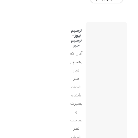
ترسیم
نیوز-
ترسیم
خبر
آنان که
رهسپار
دیار
هنر
شدند
یابنده
بصیرت
و
صاحب
نظر
شدند