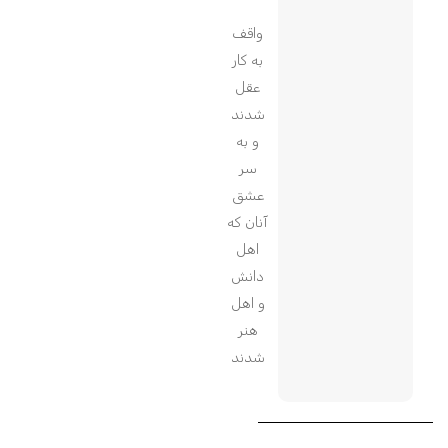
واقف
به کار
عقل
شدند
و به
سر
عشق
آنان که
اهل
دانش
و اهل
هنر
شدند